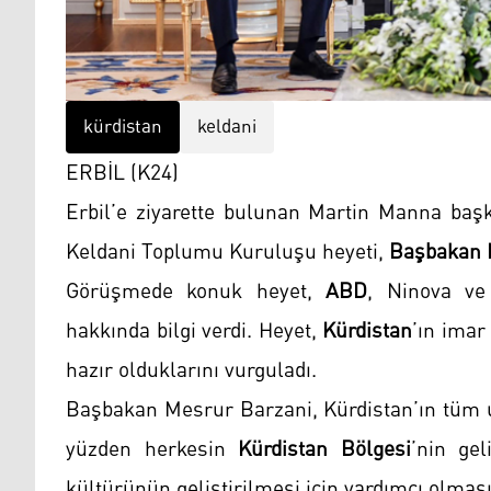
kürdistan
keldani
ERBİL (K24)
Erbil’e ziyarette bulunan Martin Manna baş
Keldani Toplumu Kuruluşu heyeti,
Başbakan 
Görüşmede konuk heyet,
ABD
, Ninova ve 
hakkında bilgi verdi. Heyet,
Kürdistan
’ın imar
hazır olduklarını vurguladı.
Başbakan Mesrur Barzani, Kürdistan’ın tüm ul
yüzden herkesin
Kürdistan Bölgesi
’nin ge
kültürünün geliştirilmesi için yardımcı olması