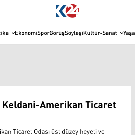
tika
Ekonomi
Spor
Görüş
Söyleşi
Kültür-Sanat
Yaş
 Keldani-Amerikan Ticaret
an Ticaret Odası üst düzey heyeti ve