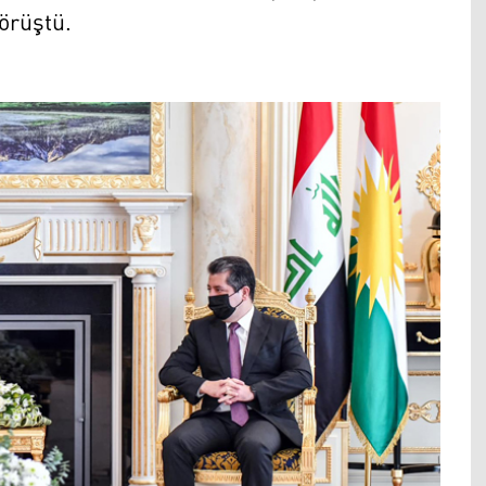
örüştü.