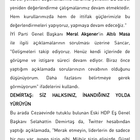
yeniden değerlendirme çalışmalarımız devam etmektedir.
Hem kurullarımızda hem de ittifak güçlerimizle bu
değerlendirmeleri yapıyoruz, yapmaya devam edeceğiz."
İYİ Parti Genel Başkanı
Meral Akşener
'in
Altılı Masa
ile ilgili açıklamalarının sorulması üzerine Sancar,
"Gelişmeleri takip ediyoruz. Henüz kendi içlerinde de
görüşme ve istişare süreci devam ediyor. Biraz önce
yaptığım açıklamada sorularınızın cevabının olduğunu
düşünüyorum. Daha fazlasını belirtmeye gerek
görmüyorum" ifadelerini kullandı.
DEMİRTAŞ: SİZ HALKSINIZ, İNANDIĞINIZ YOLDA
YÜRÜYÜN
Bu arada Cezaevinde tutuklu bulunan Eski HDP Eş Genel
Başkanı Selahattin Demirtaş da, Twitter hesabından
yaptığı açıklamada, "Merak etmeyin, liderlerin de sadece
bir oyu var, aynen sizin gibi. Mühür sizin elinizde. Güzel