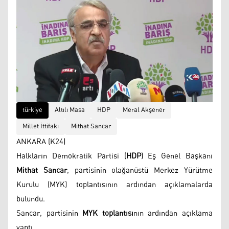
türkiye
Altılı Masa
HDP
Meral Akşener
Millet İttifakı
Mithat Sancar
ANKARA (K24)
Halkların Demokratik Partisi (
HDP
) Eş Genel Başkanı
Mithat Sancar
, partisinin olağanüstü Merkez Yürütme
Kurulu (MYK) toplantısının ardından açıklamalarda
bulundu.
Sancar, partisinin
MYK toplantısı
nın ardından açıklama
yaptı.