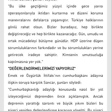
"Bu ülke geçtiğimiz yüzyıl içinde gece yarısı
operasyonlarıyla iktidarı kurtarma ve düzeni koruma
manevralarını defalarca yaşamıştır. Türkiye halklarının
gönlü rahat olsun. Bizler buradayız, hep birlikte
değiştireceğiz ve hep birlikte kazanacağız. Gün, umudu ve
ortak mücadeleyi bütüyme günüdür. HDP üzerine düşen
sorumluluklarının farkındadır ve bu sorumlulukları yerine
getirecek iradeye sahiptir. Kimsenin umutsuzluğa
kapılmasına yer yok."
"DEĞERLENDİRMELERİMİZİ YAPIYORUZ"
Emek ve Özgürlük İttifakı'nın cumhurbaşkanı adayına
ilişkin soruya karşılık Sancar, şunları söyledi:
"Cumhurbaşkanlığı adaylığı konusunda nasıl bir yol
izleyeceğimizi depremden önce açıklamıştık. Ancak
depremin yarattığı sarsıntı ve büyük yıkım bizleri bu
süreci yeniden değerlendirme kararına yöneltti. Bu süreci