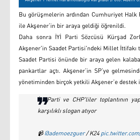
Bu görüşmelerin ardından Cumhuriyet Halk P
ile Akşener’in bir araya geldiği öğrenildi.
Daha sonra İYİ Parti Sözcüsü Kürşad Zorl
Akşener'in Saadet Partisi'ndeki Millet İttifakı t
Saadet Partisi önünde bir araya gelen kalabal
pankartlar açtı. Akşener’in SP’ye gelmesind
yönetiminden birçok yetkili Akşener’e destek 
İyi Parti ve CHP'liler toplantının y
karşılıklı slogan atıyor
📹
@ademoezguer
/ K24
pic.twitter.co