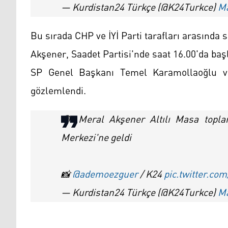
— Kurdistan24 Türkçe (@K24Turkce)
Ma
Bu sırada CHP ve İYİ Parti tarafları arasında s
Akşener, Saadet Partisi'nde saat 16.00'da başla
SP Genel Başkanı Temel Karamollaoğlu ve
gözlemlendi.
🔴 Meral Akşener Altılı Masa toplan
Merkezi'ne geldi
📸
@ademoezguer
/ K24
pic.twitter.co
— Kurdistan24 Türkçe (@K24Turkce)
Ma