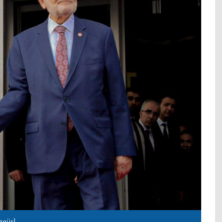
zgür)