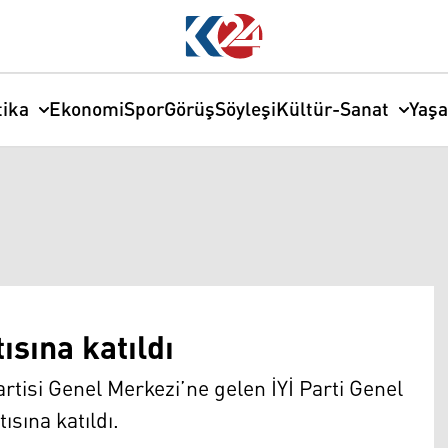
tika
Ekonomi
Spor
Görüş
Söyleşi
Kültür-Sanat
Yaş
ısına katıldı
rtisi Genel Merkezi’ne gelen İYİ Parti Genel
ısına katıldı.