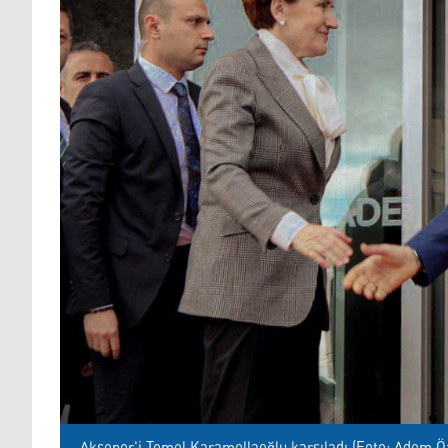
Akşener'i Temel Karamollaoğlu karşıladı (Foto: Adem Ö