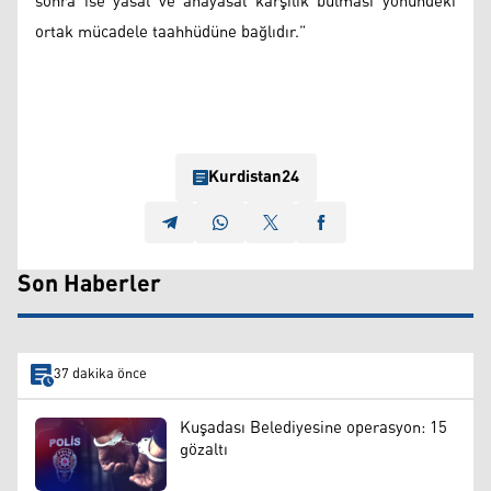
sonra ise yasal ve anayasal karşılık bulması yönündeki
ortak mücadele taahhüdüne bağlıdır.”
Kurdistan24
Son Haberler
37 dakika önce
Kuşadası Belediyesine operasyon: 15
gözaltı