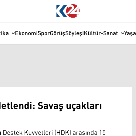
tika
Ekonomi
Spor
Görüş
Söyleşi
Kültür-Sanat
Yaş
etlendi: Savaş uçakları
ı Destek Kuvvetleri (HDK) arasında 15