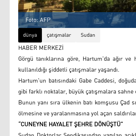
Foto: AFP
dünya
çatışmalar
Sudan
HABER MERKEZİ
Görgü tanıklarına göre, Hartum'da ağır ve h
kullanıldığı şiddetli çatışmalar yaşandı.
Hartum'un batısındaki Gabe Caddesi, doğuda
gibi farklı noktalar, büyük çatışmalara sahne 
Bunun yanı sıra ülkenin batı komşusu Çad sı
ölmesine ve yaralanmasına yol açan saldırılar
“CUNEYNE HAYALET ŞEHRE DÖNÜŞTÜ”
Sudan Doktorlar Sendikasından yapılan açık