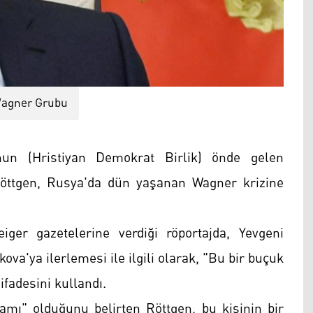
agner Grubu
un (Hristiyan Demokrat Birlik) önde gelen
Röttgen, Rusya'da dün yaşanan Wagner krizine
ger gazetelerine verdiği röportajda, Yevgeni
va'ya ilerlemesi ile ilgili olarak, "Bu bir buçuk
 ifadesini kullandı.
damı" olduğunu belirten Röttgen, bu kişinin bir