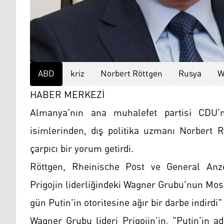
ABD
kriz
Norbert Röttgen
Rusya
W
HABER MERKEZİ
Almanya'nın ana muhalefet partisi CDU'n
isimlerinden, dış politika uzmanı Norbert 
çarpıcı bir yorum getirdi.
Röttgen, Rheinische Post ve General Anzei
Prigojin liderliğindeki Wagner Grubu'nun Mosko
gün Putin'in otoritesine ağır bir darbe indirdi"
Wagner Grubu lideri Prigojin'in, "Putin'in a