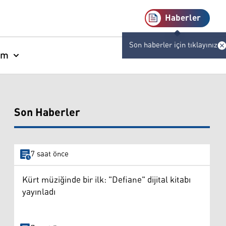
Haberler
Son haberler için tıklayınız
am
Son Haberler
7 saat önce
Kürt müziğinde bir ilk: "Defiane" dijital kitabı
yayınladı