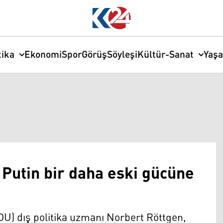
tika
Ekonomi
Spor
Görüş
Söyleşi
Kültür-Sanat
Yaş
 Putin bir daha eski gücüne
U) dış politika uzmanı Norbert Röttgen,