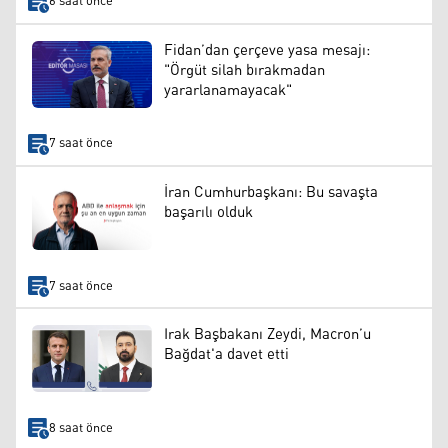
6 saat önce
Fidan’dan çerçeve yasa mesajı:
"Örgüt silah bırakmadan
yararlanamayacak"
7 saat önce
İran Cumhurbaşkanı: Bu savaşta
başarılı olduk
7 saat önce
Irak Başbakanı Zeydi, Macron’u
Bağdat'a davet etti
8 saat önce