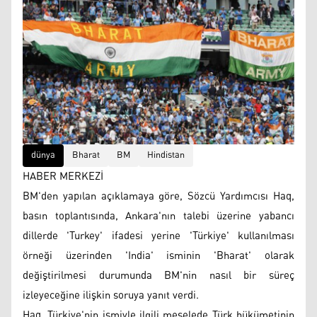
dünya
Bharat
BM
Hindistan
HABER MERKEZİ
BM'den yapılan açıklamaya göre, Sözcü Yardımcısı Haq,
basın toplantısında, Ankara'nın talebi üzerine yabancı
dillerde 'Turkey' ifadesi yerine 'Türkiye' kullanılması
örneği üzerinden 'India' isminin 'Bharat' olarak
değiştirilmesi durumunda BM'nin nasıl bir süreç
izleyeceğine ilişkin soruya yanıt verdi.
Haq, Türkiye'nin ismiyle ilgili meselede Türk hükümetinin