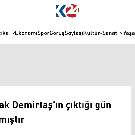
tika
Ekonomi
Spor
Görüş
Söyleşi
Kültür-Sanat
Yaş
ak Demirtaş'ın çıktığı gün
mıştır