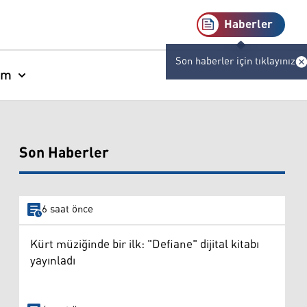
Haberler
Son haberler için tıklayınız
am
Son Haberler
6 saat önce
Kürt müziğinde bir ilk: "Defiane" dijital kitabı
yayınladı