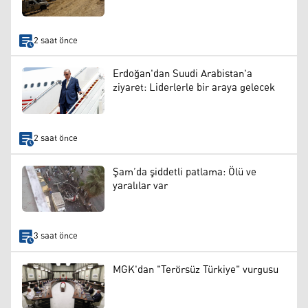
2 saat önce
Erdoğan'dan Suudi Arabistan'a
ziyaret: Liderlerle bir araya gelecek
2 saat önce
Şam’da şiddetli patlama: Ölü ve
yaralılar var
3 saat önce
MGK'dan "Terörsüz Türkiye" vurgusu