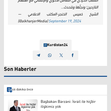
الشعب الكردي في التعامل الأخوي والإنساني مع أهلهم
النازحين؛ ونجلّها ونتحدث…
— الشيخ خميس الخنجر-المكتب الاعلامي
(@alkhanjerMedia)
September 19, 2024
Kurdistan24
Son Haberler
46 dakika önce
Başbakan Barzani: İsrail ile hiçbir
ilişkimiz yok