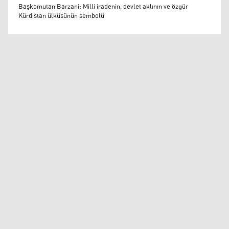
Muazzez Baktaş
Başkomutan Barzani: Milli iradenin, devlet aklının ve özgür
Kürdistan ülküsünün sembolü