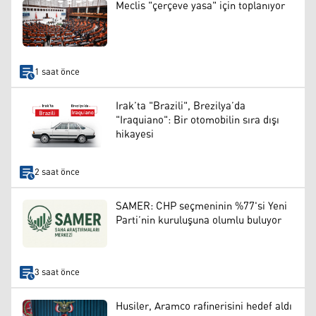
Meclis "çerçeve yasa" için toplanıyor
1 saat önce
Irak’ta "Brazili", Brezilya’da
"Iraquiano": Bir otomobilin sıra dışı
hikayesi
2 saat önce
SAMER: CHP seçmeninin %77'si Yeni
Parti’nin kuruluşuna olumlu buluyor
3 saat önce
Husiler, Aramco rafinerisini hedef aldı