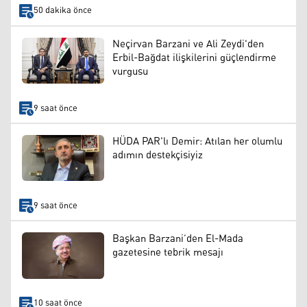
50 dakika önce
Neçirvan Barzani ve Ali Zeydi'den
Erbil-Bağdat ilişkilerini güçlendirme
vurgusu
9 saat önce
HÜDA PAR'lı Demir: Atılan her olumlu
adımın destekçisiyiz
9 saat önce
Başkan Barzani’den El-Mada
gazetesine tebrik mesajı
10 saat önce