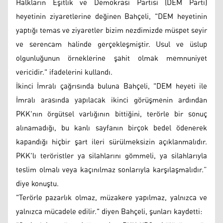
Halkların Eşitlik ve Demokrasi Partisi (DEM Parti)
heyetinin ziyaretlerine değinen Bahçeli, "DEM heyetinin
yaptığı temas ve ziyaretler bizim nezdimizde müspet seyir
ve serencam halinde gerçekleşmiştir. Usul ve üslup
olgunluğunun örneklerine şahit olmak memnuniyet
vericidir." ifadelerini kullandı.
İkinci İmralı çağrısında buluna Bahçeli, "DEM heyeti ile
İmralı arasında yapılacak ikinci görüşmenin ardından
PKK'nın örgütsel varlığının bittiğini, terörle bir sonuç
alınamadığı, bu kanlı sayfanın birçok bedel ödenerek
kapandığı hiçbir şart ileri sürülmeksizin açıklanmalıdır.
PKK'lı teröristler ya silahlarını gömmeli, ya silahlarıyla
teslim olmalı veya kaçınılmaz sonlarıyla karşılaşmalıdır.”
diye konuştu.
"Terörle pazarlık olmaz, müzakere yapılmaz, yalnızca ve
yalnızca mücadele edilir." diyen Bahçeli, şunları kaydetti: