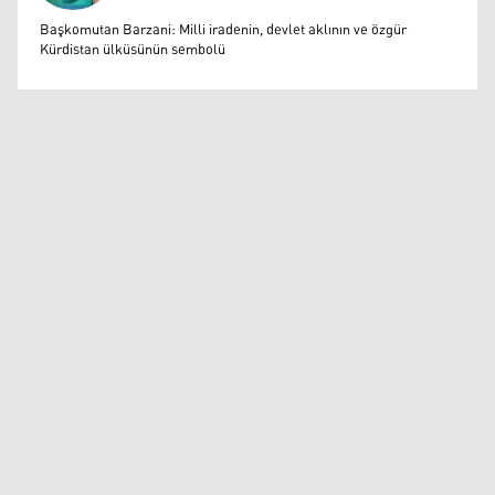
Muazzez Baktaş
Başkomutan Barzani: Milli iradenin, devlet aklının ve özgür
Kürdistan ülküsünün sembolü