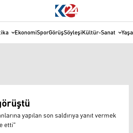
tika
Ekonomi
Spor
Görüş
Söyleşi
Kültür-Sanat
Yaş
görüştü
anlarına yapılan son saldırıya yanıt vermek
 etti"