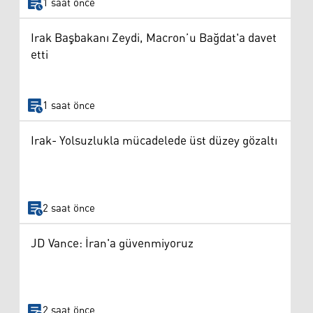
1 saat önce
Irak Başbakanı Zeydi, Macron’u Bağdat'a davet
etti
1 saat önce
Irak- Yolsuzlukla mücadelede üst düzey gözaltı
2 saat önce
JD Vance: İran'a güvenmiyoruz
2 saat önce