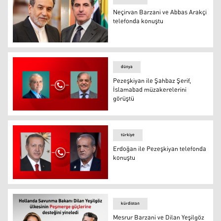
Neçirvan Barzani ve Abbas Arakçi
telefonda konuştu
Neçirvan Barzani ve Abbas Arakçi telefonda konuştu
dünya
Pezeşkiyan ile Şahbaz Şerif,
İslamabad müzakerelerini
görüştü
Pezeşkiyan ile Şahbaz Şerif, İslamabad müzakerelerini 
türkiye
Erdoğan ile Pezeşkiyan telefonda
konuştu
Erdoğan ile Pezeşkiyan telefonda konuştu
kürdistan
Mesrur Barzani ve Dilan Yeşilgöz