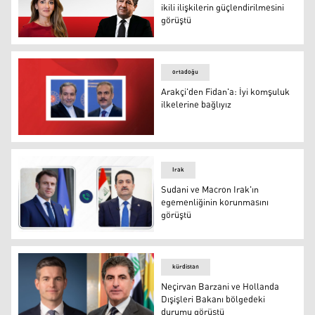
ikili ilişkilerin güçlendirilmesini
görüştü
Mesrur Barzani ve Dilan Yeşilgöz ikili ilişkilerin güçlend
ortadoğu
Arakçi'den Fidan'a: İyi komşuluk
ilkelerine bağlıyız
Arakçi'den Fidan'a: İyi komşuluk ilkelerine bağlıyız
Irak
Sudani ve Macron Irak'ın
egemenliğinin korunmasını
görüştü
Sudani ve Macron Irak'ın egemenliğinin korunmasını gö
kürdistan
Neçirvan Barzani ve Hollanda
Dışişleri Bakanı bölgedeki
durumu görüştü