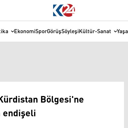
tika
Ekonomi
Spor
Görüş
Söyleşi
Kültür-Sanat
Yaş
Kürdistan Bölgesi'ne
 endişeli