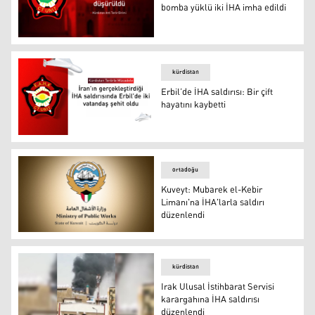
bomba yüklü iki İHA imha edildi
Kürdistan Anti Terör: Erbil’de bomba yüklü iki İHA imha e
kürdistan
Erbil’de İHA saldırısı: Bir çift
hayatını kaybetti
Erbil’de İHA saldırısı: Bir çift hayatını kaybetti
ortadoğu
Kuveyt: Mubarek el-Kebir
Limanı'na İHA'larla saldırı
düzenlendi
Kuveyt: Mubarek el-Kebir Limanı'na İHA'larla saldırı dü
kürdistan
Irak Ulusal İstihbarat Servisi
karargahına İHA saldırısı
düzenlendi