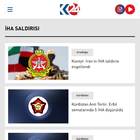
Open Menu
İHA SALDIRISI
ortadoğu
Kuveyt: İran’ın İHA saldırısı
engellendi
Kuveyt: İran’ın İHA saldırısı engellendi
kürdistan
Kürdistan Anti Terör: Erbil
semalarında 5 İHA düşürüldü
Kürdistan Anti Terör: Erbil semalarında 5 İHA düşürüldü
kürdistan