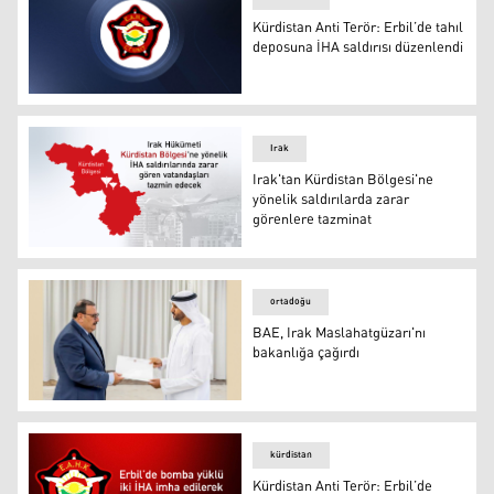
Kürdistan Anti Terör: Erbil’de tahıl
deposuna İHA saldırısı düzenlendi
Kürdistan Anti Terör: Erbil’de tahıl deposuna İHA saldırı
Irak
Irak'tan Kürdistan Bölgesi'ne
yönelik saldırılarda zarar
görenlere tazminat
Irak'tan Kürdistan Bölgesi'ne yönelik saldırılarda zarar
ortadoğu
BAE, Irak Maslahatgüzarı'nı
bakanlığa çağırdı
BAE, Irak Maslahatgüzarı'nı bakanlığa çağırdı
kürdistan
Kürdistan Anti Terör: Erbil’de