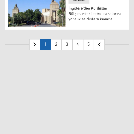
İngiltere'den Kürdistan
Bölgesi'ndeki petrol sahalarına
yönelik saldırılara kınama
İngiltere'den Kürdistan Bölgesi'ndeki petrol sahalarına 
1
2
3
4
5