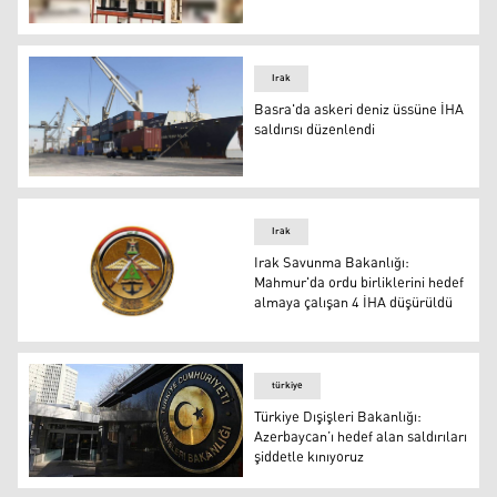
Irak Ulusal İstihbarat Servisi karargahına İHA saldırısı 
Irak
Basra'da askeri deniz üssüne İHA
saldırısı düzenlendi
Basra'da askeri deniz üssüne İHA saldırısı düzenlendi
Irak
Irak Savunma Bakanlığı:
Mahmur'da ordu birliklerini hedef
almaya çalışan 4 İHA düşürüldü
Irak Savunma Bakanlığı: Mahmur'da ordu birliklerini he
türkiye
Türkiye Dışişleri Bakanlığı:
Azerbaycan’ı hedef alan saldırıları
şiddetle kınıyoruz
Türkiye Dışişleri Bakanlığı