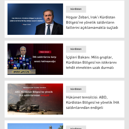
kürdistan
Hoşyar Zebari, Irak'ı Kürdistan
Bölgesi'ne yönelik saldırıların
faillerini açıklamamakla suçladı
Hoşyar Zebari, Irak'ı Kürdistan Bölgesi'ne yönelik saldırı
kürdistan
İçişleri Bakanı: Milis gruplar,
Kürdistan Bölgesi'nin istikrarını
tehdit etmekten uzak durmalı
İçişleri Bakanı: Milis gruplar, Kürdistan Bölgesi'nin isti
kürdistan
Hükümet temsilcisi: ABD,
Kürdistan Bölgesi'ne yönelik İHA
saldırılarından endişeli
Hükümet temsilcisi: ABD, Kürdistan Bölgesi'ne yönelik İH
kürdistan