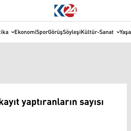
tika
Ekonomi
Spor
Görüş
Söyleşi
Kültür-Sanat
Yaş
yıt yaptıranların sayısı