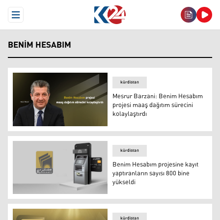
Open Menu
BENIM HESABIM
kürdistan
Mesrur Barzani: Benim Hesabım
projesi maaş dağıtım sürecini
kolaylaştırdı
Mesrur Barzani: Benim Hesabım projesi maaş dağıtım sür
kürdistan
Benim Hesabım projesine kayıt
yaptıranların sayısı 800 bine
yükseldi
Benim Hesabım projesine kayıt yaptıranların sayısı 800 b
kürdistan