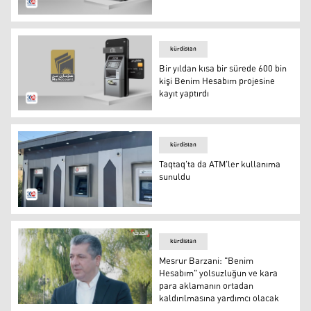
On binlerce Peşmerge maaşını “Benim Hesabım” üzerin
kürdistan
Bir yıldan kısa bir sürede 600 bin
kişi Benim Hesabım projesine
kayıt yaptırdı
Bir yıldan kısa bir sürede 600 bin kişi Benim Hesabım proj
kürdistan
Taqtaq'ta da ATM'ler kullanıma
sunuldu
Taqtaq'ta kurulan ATM'ler
kürdistan
Mesrur ​​Barzani: "Benim
Hesabım" yolsuzluğun ve kara
para aklamanın ortadan
kaldırılmasına yardımcı olacak