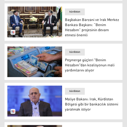
Kürdistan Bölgesi Başbakanı Mesrur Barzani
kürdistan
Başbakan Barzani ve Irak Merkez
Bankası Başkanı: “Benim
Hesabım” projesinin devam
etmesi önemli
Kürdistan Bölgesi Başbakanı Mesrur Barzani ve Irak Mer
kürdistan
Peşmerge güçleri "Benim
Hesabım"dan koalisyonun mali
yardımlarını alıyor
Peşmerge güçleri "Benim Hesabım"dan koalisyonun mali 
kürdistan
Maliye Bakanı: Irak, Kürdistan
Bölgesi gibi bir bankacılık sistemi
yaratmak istiyor
Maliye Bakanı Awat Şeyh Cenab