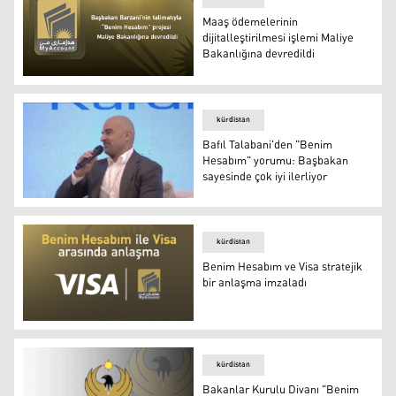
Maaş ödemelerinin
dijitalleştirilmesi işlemi Maliye
Bakanlığına devredildi
Maaş ödemelerinin dijitalleştirilmesi işlemi Maliye Bakan
kürdistan
Bafıl Talabani'den "Benim
Hesabım" yorumu: Başbakan ​​
sayesinde çok iyi ilerliyor
Bafıl Talabani'den "Benim Hesabım" yorumu: Başbakan ​​sa
kürdistan
Benim Hesabım ve Visa stratejik
bir anlaşma imzaladı
Benim Hesabım ve Visa stratejik bir anlaşma imzaladı
kürdistan
Bakanlar Kurulu Divanı "Benim