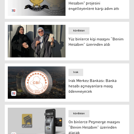
Hesabım" projesini
engelleyenlere karşı adım attı
Bakanlar Kurulu Divanı "Benim Hesabım" projesini engel
kürdistan
Yüz binlerce kişi maaşını “Benim
Hesabım” üzerinden aldı
Yüz binlerce kişi maaşını “Benim Hesabım” üzerinden al
Irak
Irak Merkez Bankası: Banka
hesabı açmayanlara maaş
ödenmeyecek
Irak Merkez Bankası logosu
kürdistan
On binlerce Peşmerge maaşını
“Benim Hesabım” üzerinden
alacak