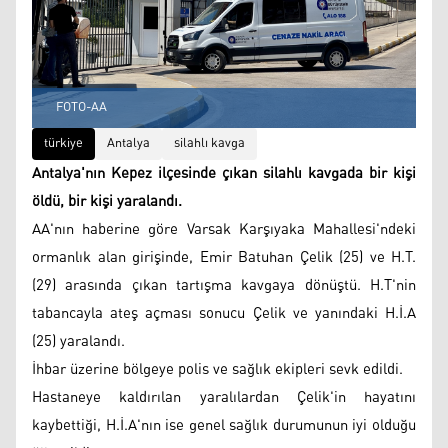
FOTO-AA
türkiye
Antalya
silahlı kavga
Antalya'nın Kepez ilçesinde çıkan silahlı kavgada bir kişi
öldü, bir kişi yaralandı.
AA'nın haberine göre Varsak Karşıyaka Mahallesi'ndeki
ormanlık alan girişinde, Emir Batuhan Çelik (25) ve H.T.
(29) arasında çıkan tartışma kavgaya dönüştü. H.T'nin
tabancayla ateş açması sonucu Çelik ve yanındaki H.İ.A
(25) yaralandı.
İhbar üzerine bölgeye polis ve sağlık ekipleri sevk edildi.
Hastaneye kaldırılan yaralılardan Çelik'in hayatını
kaybettiği, H.İ.A'nın ise genel sağlık durumunun iyi olduğu