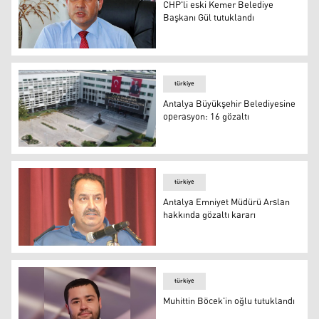
CHP'li eski Kemer Belediye
Başkanı Gül tutuklandı
Eski Kemer Belediye Başkanı Mustafa Gül
türkiye
Antalya Büyükşehir Belediyesine
operasyon: 16 gözaltı
Antalya Büyükşehir Belediyesine operasyon: 16 gözaltı
türkiye
Antalya Emniyet Müdürü Arslan
hakkında gözaltı kararı
İlker Arslan
türkiye
Muhittin Böcek'in oğlu tutuklandı