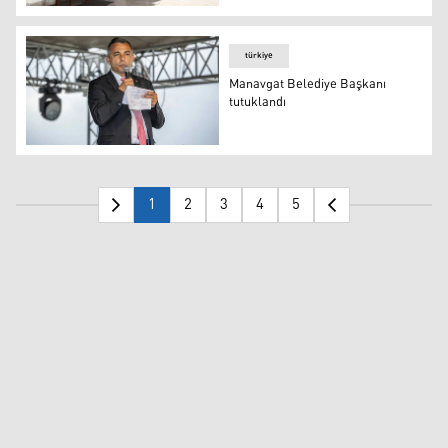
Manavgat Belediye Başkan Vekilliğine CHP'li Çiçek seçild
türkiye
Manavgat Belediye Başkanı
tutuklandı
Manavgat Belediye Başkanı tutuklandı
1
2
3
4
5