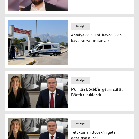
Muhittin Böcek'in oğlu tutuklandı
türkiye
Antalya'da silahlı kavga: Can
kaybı ve yararlılar var
FOTO-AA
türkiye
Muhittin Böcek'in gelini Zuhal
Böcek tutuklandı
Muhittin Böcek'in gelini Zuhal Böcek tutuklandı
türkiye
Tutuklanan Böcek'in gelini
gözaltına alındı