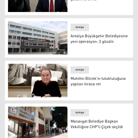
Tutuklanan Böcek'in gelini gözaltına alındı
türkiye
Antalya Büyükşehir Belediyesine
yeni operasyon: 3 gözaltı
Antalya Büyükşehir Belediyesine yeni operasyon: 3 gözal
türkiye
Muhittin Böcek'in tutukluluğuna
yapılan itiraza ret
Muhittin Böcek'in tutukluluğuna yapılan itiraza ret
türkiye
Manavgat Belediye Başkan
Vekilliğine CHP'li Çiçek seçildi