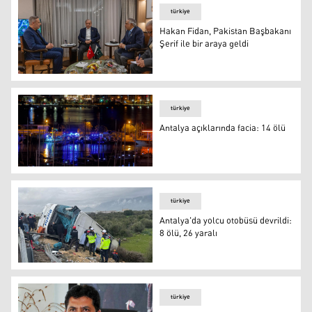
türkiye
Hakan Fidan, Pakistan Başbakanı
Şerif ile bir araya geldi
Hakan Fidan, Pakistan Başbakanı Şerif ile bir araya geldi
türkiye
Antalya açıklarında facia: 14 ölü
Antalya açıklarında facia: 14 ölü
türkiye
Antalya'da yolcu otobüsü devrildi:
8 ölü, 26 yaralı
Antalya'da yolcu otobüsü devrildi: 8 ölü, 26 yaralı
türkiye