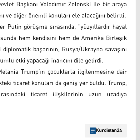
vlet Başkanı Volodımır Zelenski ile bir araya
ı ve diğer önemli konuları ele alacağını belirtti.
r Putin görüşme sırasında, "yüzyıllardır hayal
usunda hem kendisini hem de Amerika Birleşik
aki diplomatik başarının, Rusya/Ukrayna savaşını
mlu etki yapacağı inancını dile getirdi.
elania Trump’ın çocuklarla ilgilenmesine dair
teki ticaret konuları da geniş yer buldu. Trump,
asındaki ticaret ilişkilerinin uzun uzadıya
Kurdistan24