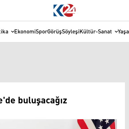
tika
Ekonomi
Spor
Görüş
Söyleşi
Kültür-Sanat
Yaş
e'de buluşacağız