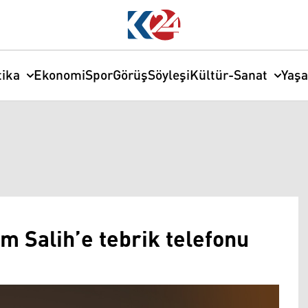
tika
Ekonomi
Spor
Görüş
Söyleşi
Kültür-Sanat
Yaş
 Salih’e tebrik telefonu