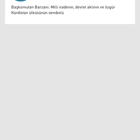
Muazzez Baktaş
Başkomutan Barzani: Milli iradenin, devlet aklının ve özgür
Kürdistan ülküsünün sembolü