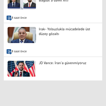
Bağdat'a davet etti
8 saat önce
Irak- Yolsuzlukla mücadelede üst
düzey gözaltı
8 saat önce
JD Vance: İran'a güvenmiyoruz