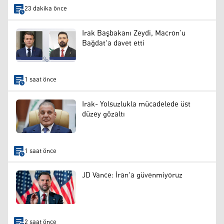
23 dakika önce
Irak Başbakanı Zeydi, Macron’u
Bağdat'a davet etti
1 saat önce
Irak- Yolsuzlukla mücadelede üst
düzey gözaltı
1 saat önce
JD Vance: İran'a güvenmiyoruz
2 saat önce