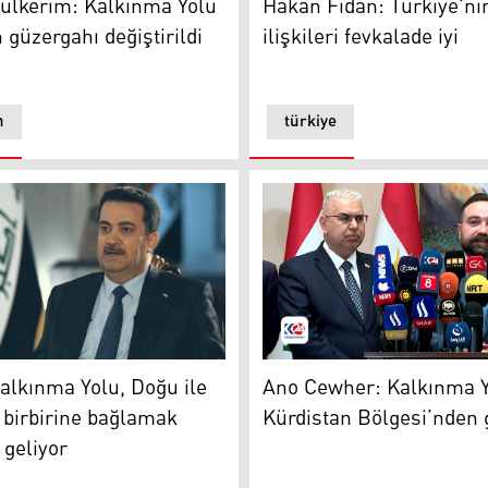
ulkerim: Kalkınma Yolu
Hakan Fidan: Türkiye'nin
 güzergahı değiştirildi
ilişkileri fevkalade iyi
n
türkiye
anbul'da toplanacak
lkınma Yolu, Doğu ile Avrupa'yı birbirine bağlamak anlamına
Ano Cewher: Kalkınma Yolu
alkınma Yolu, Doğu ile
Ano Cewher: Kalkınma 
 birbirine bağlamak
Kürdistan Bölgesi’nden
geliyor