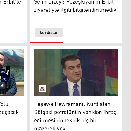
 Erbil'le
Sefin Dizeyi: Pezeşkiyan'ın Erbil
ziyaretiyle ilgili bilgilendirilmedik
kürdistan
 geliyor
 Kürdistan Bölgesi’nden geçecek
Peşewa Hewramani: Kürdistan Bölgesi petrol
Yolu
Peşewa Hewramani: Kürdistan
 geçecek
Bölgesi petrolünün yeniden ihraç
edilmesinin teknik hiç bir
mazereti yok