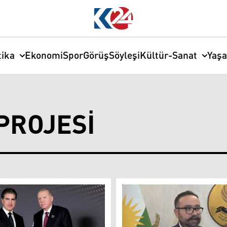
tika
Ekonomi
Spor
Görüş
Söyleşi
Kültür-Sanat
Yaş
PROJESI