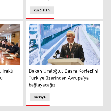
kürdistan
aklı yetkililerle Kalkınma Yolu Projesi'ni görüştü
Türkiye Ulaştırma ve Altyapı Bakanı Abdulka
 Iraklı
Bakan Uraloğlu: Basra Körfezi'ni
lu
Türkiye üzerinden Avrupa'ya
bağlayacağız
türkiye