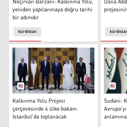
Neçirvan Barzani: Kalkınma Yolu,
Dana Abd
yeniden yapılanmaya doğru tarihi
projesinin
bir adımdır
kürdistan
kürdista
Kalkınma Yolu Projesi çerçevesinde 4 ülke bakanı İst
Sudani: Ka
Kalkınma Yolu Projesi
Sudani: K
çerçevesinde 4 ülke bakanı
Avrupa'yı
İstanbul'da toplanacak
anlamına 