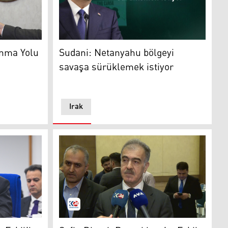
ma Bakanı Ano Cewher
Irak Başbakanı Muhammed Şiya Sudani
ınma Yolu
Sudani: Netanyahu bölgeyi
savaşa sürüklemek istiyor
Irak
kan Fidan
Kürdistan Bölgesi Hükümeti Dış İlişkiler Ofis