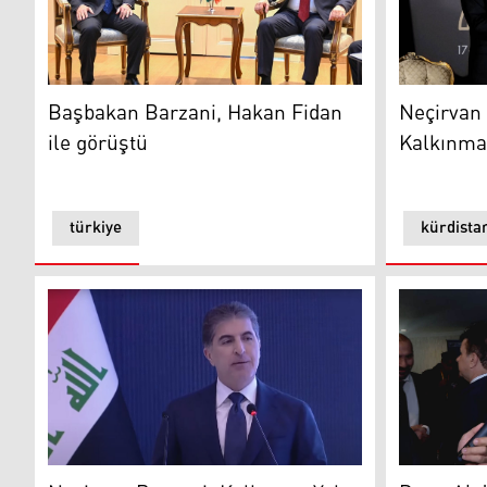
Başbakan Barzani, Hakan Fidan ile görüştü
Neçirvan B
Başbakan Barzani, Hakan Fidan
Neçirvan 
ile görüştü
Kalkınma
türkiye
kürdista
Kürdistan Bölgesi Başkanı Neçirvan Barzani
Kürdistan 