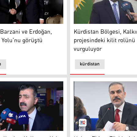
arzani ve Erdoğan, Kalkınma Yolu'nu görüştü
Kürdistan Bölgesi Ulaştır
Barzani ve Erdoğan,
Kürdistan Bölgesi, Kalk
 Yolu'nu görüştü
projesindeki kilit rolünü
vurguluyor
n
kürdistan
Bölgesi İmar ve İskan Bakanı Dana Abdulkerim
Türkiye Dışişleri Bakanı Ha