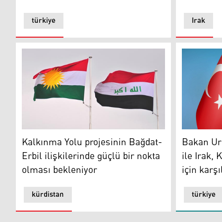
türkiye
Irak
Kalkınma Yolu projesinin Bağdat-Erbil ilişkilerinde gü
Türkiye ve 
Kalkınma Yolu projesinin Bağdat-
Bakan Ur
Erbil ilişkilerinde güçlü bir nokta
ile Irak,
olması bekleniyor
için karşı
kürdistan
türkiye