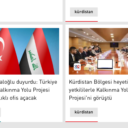
kürdistan
çlü bir nokta olması bekleniyor
Irak
Kürdistan Bölgesi heyeti, Ir
aloğlu duyurdu: Türkiye
Kürdistan Bölgesi heyeti,
 Kalkınma Yolu Projesi
yetkililerle Kalkınma Yo
lıklı ofis açacak
Projesi'ni görüştü
kürdistan