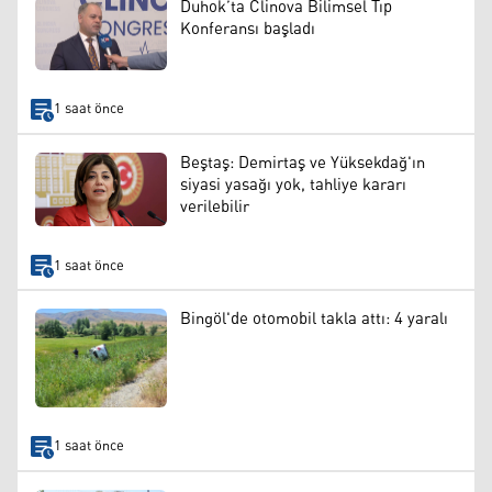
Duhok’ta Clinova Bilimsel Tıp
Konferansı başladı
1 saat önce
Beştaş: Demirtaş ve Yüksekdağ'ın
siyasi yasağı yok, tahliye kararı
verilebilir
1 saat önce
Bingöl'de otomobil takla attı: 4 yaralı
1 saat önce