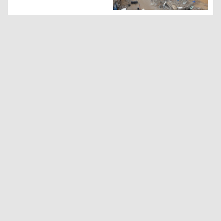
حماس تؤكد التزامها بالهدنة وضغوط من الوسطاء لإنقاذ الاتفا