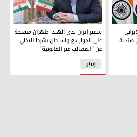
ني احتجاجاً على استهداف سفن هندية في مضيق هرمز
السفير الإيراني لدى الهند، محمد فتح علي
راني
سفير إيران لدى الهند: طهران منفتحة
 هندية
على الحوار مع واشنطن بشرط التخلي
عن "المطالب غير القانونية"
إيران