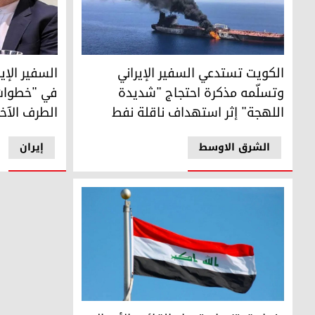
صورة ارشیفیة
السفير الإير
الكويت تستدعي السفير الإيراني
السفير الإي
وتسلّمه مذكرة احتجاج "شديدة
في "خطوات 
اللهجة" إثر استهداف ناقلة نفط
الطرف الآخر
الشرق الاوسط
إيران
بغداد تعتزم استدعاء القائم بالأعمال الأميركي والسفير الإي