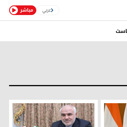
عربي
مباشر
است