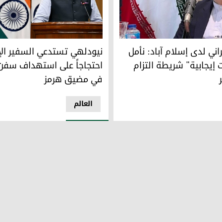
اني لدى باكستان
نيودلهي تستدعي السفير الإيرا
راني لدى إسلام آباد: نأمل
نيودلهي تستدعي السفير الإي
إيجابية" شريطة التزام
احتجاجاً على استهداف سفن
في مضيق هرمز
العالم
راني للاحتجاج على استهداف الحشد والبشمركة