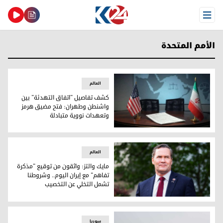
Open Menu
الأمم المتحدة
العالم
كشف تفاصيل "اتفاق التهدئة" بين
واشنطن وطهران: فتح مضيق هرمز
وتعهدات نووية متبادلة
كشف تفاصيل "اتفاق التهدئة" بين واشنطن وطهران: فتح مضيق
العالم
مايك والتز: واثقون من توقيع "مذكرة
تفاهم" مع إيران اليوم.. وشروطنا
تشمل التخلي عن التخصيب
مايك والتز: واثقون من توقيع "مذكرة تفاهم" مع إيران اليوم..
سوریا