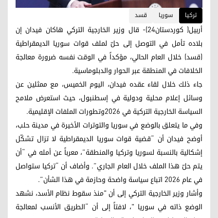
ترکیا
سوريا
قسد
أربيل( كوردستان24)- قال وزير الخارجية التركي هاكان فيدان إن
بلاده تأمل في التوصل إلى حلّ لملف قوات سوريا الديمقراطية
(قسد) خلال العام الحالي، مؤكداً في الوقت نفسه ضرورة معالجة
الخلافات في المنطقة عبر الحوار والدبلوماسية.
جاء ذلك خلال لقاء عقده فيدان، اليوم الخميس، مع ممثلين عن
وسائل إعلام محلية ودولية في إسطنبول، حيث استعرض ملامح
السياسة الخارجية التركية في 2026وتطورات الملفات الإقليمية.
وفي ما يتعلق بالوضع في سوريا والتوترات الأخيرة في مدينة حلب،
أوضح فيدان أن “قضية قوات سوريا الديمقراطية لا تزال تشكّل
إشكالية بالنسبة لسوريا وتركيا والمنطقة”، معرباً عن أمله في “أن
يتم حلّ هذا الملف خلال العام الجاري”. وأضاف أن “تركيا ستواصل
في عام 2026 اتباع سياسة واضحة وحازمة في هذا الشأن”.
وأشار وزير الخارجية التركي إلى أن "منذ سقوط نظام الأسد، نشهد
الوضع ذاته في سوريا "، لافتاً إلى أن “الطريق الأنسب لمعالجة