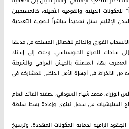
لخطر التصعيد الإقليمي. وأشار البيان إلى الأهمية
ً" للمكونات الدينية والقومية الأصيلة، كالمسيحيين
مدن الإقليم يمثل تهديداً مباشراً للهوية التعددية
انسحاب الفوري والدائم للفصائل المسلحة من مدنها
إلى ساحات للصراع الجيوسياسي. ودعت إلى إسناد
المعترف بها، المتمثلة بالجيش العراقي والشرطة
قة من الانخراط في أجهزة الأمن الداخلي للمشاركة في
س الوزراء، محمد شياع السوداني، بصفته القائد العام
خراج الميليشيات من سهل نينوى وإعادة بسط سلطة
 الجهود الرامية لحماية المكونات المهددة، وترسيخ