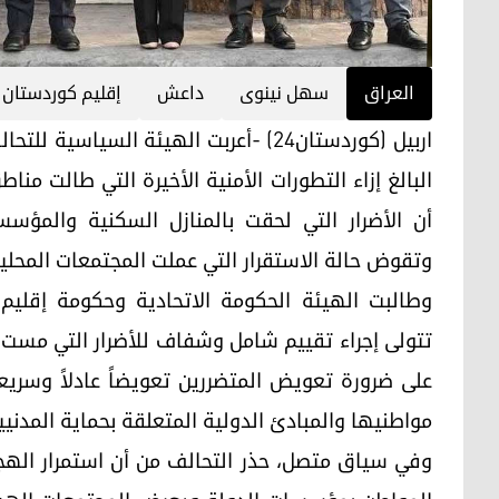
العراق
سهل نينوى
داعش
إقليم كوردستان
اربيل (كوردستان24) -أعربت الهيئة الس
البالغ إزاء التطورات الأمنية الأخيرة التي طالت م
أن الأضرار التي لحقت بالمنازل السكنية والمؤسس
وتقوض حالة الاستقرار التي عملت المجتمعات المحلي
وطالبت الهيئة الحكومة الاتحادية وحكومة إقليم
تتولى إجراء تقييم شامل وشفاف للأضرار التي مست ا
على ضرورة تعويض المتضررين تعويضاً عادلاً وسريعا
مواطنيها والمبادئ الدولية المتعلقة بحماية المدنيي
وفي سياق متصل، حذر التحالف من أن استمرار الهج