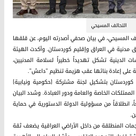
التحالف المسيحي
ياسية للتحالف المسيحي، في بيان صحفي أصدرته اليوم، عن قلقها
ناطق مدنية في العراق وإقليم كوردستان. وأكدت الهيئة
ات الدينية تشكل تهديداً خطيراً لسلامة المدنيين،
ة على إعادة بنائها عقب هزيمة تنظيم "داعش".
 كوردستان بتشكيل لجنة مشتركة (حكومية ونيابية)
لممتلكات الخاصة والعامة ودور العبادة. وشدد البيان
ً، انطلاقاً من مسؤولية الدولة الدستورية في حماية
ن.
مات المنطلقة من داخل الأراضي العراقية يضعف ثقة