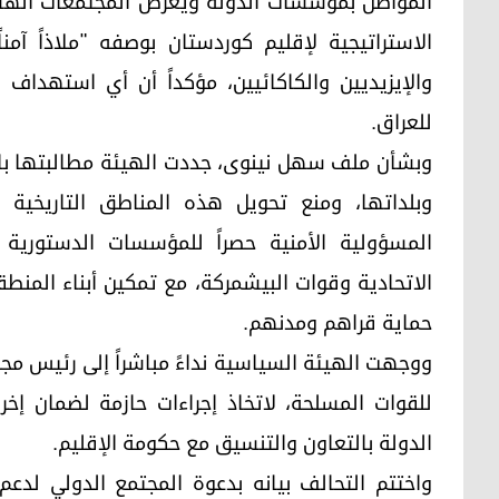
المواطن بمؤسسات الدولة ويعرض المجتمعات الهشة 
الاستراتيجية لإقليم كوردستان بوصفه "ملاذاً آمنا
والإيزيديين والكاكائيين، مؤكداً أن أي استهداف ل
للعراق.
وبشأن ملف سهل نينوى، جددت الهيئة مطالبتها بال
وبلداتها، ومنع تحويل هذه المناطق التاريخية 
المسؤولية الأمنية حصراً للمؤسسات الدستورية 
الاتحادية وقوات البيشمركة، مع تمكين أبناء المنط
حماية قراهم ومدنهم.
ووجهت الهيئة السياسية نداءً مباشراً إلى رئيس مجل
للقوات المسلحة، لاتخاذ إجراءات حازمة لضمان إ
الدولة بالتعاون والتنسيق مع حكومة الإقليم.
واختتم التحالف بيانه بدعوة المجتمع الدولي لدعم