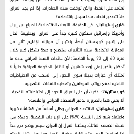
تعتمد على النفط، والآن توقفت هذه الصادرات. إذا لم يجد العراق
حلاً لتصدير نفطه، ماذا سيحل باقتصاده؟
هاري إستيبانيان:
في الحقيقة، التبعات الاقتصادية للصراع بين إيران
وأمريكا وإسرائيل ستكون كبيرة جداً على العراق، وبطبيعة الحال
على إقليم كوردستان أيضاً، باعتبار أن موازنة الإقليم تأتي من
الموازنة الاتحادية. هذه التأثيرات ستصبح واضحة بشكل كبير خلال
فترة 60 إلى 90 يوماً القادمة؛ لأن عائدات النفط العراقي عادة ما
تُحصّل بتأخير زمني (بعد شهرين أو ثلاثة). الحكومة العراقية حالياً لا
تمتلك أي خيارات بديلة سوى اللجوء إلى السحب من الاحتياطيات
النقدية لدفع رواتب الموظفين وتغطية النفقات التشغيلية.
كوردستان24:
ذكرت أن على العراق اللجوء إلى احتياطياته النقدية..
ألا يعني هذا بالضرورة تدمير الاقتصاد العراقي وإفلاسه؟
هاري إستيبانيان:
الاقتصاد العراقي يعاني أساساً من هشاشة كبيرة
واعتماد شبه كلي (بنسبة 90%) على الإيرادات النفطية، وهذه هي
نقطة الضعف القاتلة. يمكننا القول إن العراق سيمر بوضع حرج جداً
إذا استمرت الحرب وتم إغلاق مضيق هرمز، مما يعني شلل قدرته