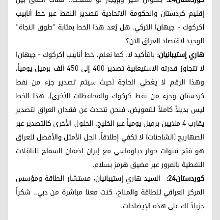
إقليم كردستان والحكومة الاتحادية لتصدير النفط عبر خط أنابيب
(كركوك - جيهان) التركي. هل يُعد هذا الخط بمثابة "طوق النجاة"
الوحيد لاقتصاد العراق الآن؟
هاري إستيبانيان:
بالتأكيد لا. كما نعلم، خط أنابيب (كركوك - جيهان)
لا تتجاوز قدرته الاستيعابية تصدير 400 إلى 450 ألف برميل يومياً،
وهذا الرقم لا يغطي الحاجة (حيث سيتم تصدير جزء من نفط
كردستان وجزء من نفط كركوك والمحافظات الأخرى). هذا الخط
ليس بديلاً كاملاً للتعويض، فنحن نتحدث عن فقدان العراق لتصدير
يقارب 4 ملايين برميل يومياً عبر الخليج. الحلول الأخرى كالتصدير عبر
الصهاريج (الشاحنات) لا تكفي إطلاقاً. الحل الأمثل والأفضل للعراق
هو فتح قنوات حوار دبلوماسي مع إيران لضمان السماح للناقلات
النفطية بالمرور عبر مضيق هرمز بسلام.
كوردستان24:
السيد هاري إستيبانيان، مستشار الطاقة ومؤسس
المركز العراقي للطاقة والمناخ، كنت معنا مباشرة من دبي.. شكراً
جزيلاً لك على هذه الإيضاحات.