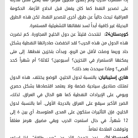
على تصدير النفط كما كان يفعل قبل اندلاع الأزمة. الحكومة
العراقية تبحث حالياً عن طرق أخرى لتصدير النفط، لكن هذه الطرق
البديلة غير كافية أبداً لسد نفقاتها التشغيلية المستمرة.
كوردستان24:
لنتحدث قليلاً عن دول الخليج المجاورة. كم تضررت
هذه الدول من هذه الحرب؟ لقد انخفضت صادراتها النفطية بشكل
حاد وربما وصلت لأقل من الربع، وبدأت بتخزين نفطها. إلى متى
يمكنها الاستمرار في التخزين؟ أسبوعين؟ ثلاثة؟ أم شهراً كحد
أقصى؟ وماذا سيحدث بعد ذلك؟
هاري إستيبانيان:
بالنسبة لدول الخليج، الوضع يختلف. هذه الدول
تمتلك صناديق سيادية ضخمة ولا يعتمد اقتصادها بشكل حصري
ويومي على الإيرادات النفطية كما هو الحال في العراق. لذلك،
الضرر الأكبر سيقع على العراق بالدرجة الأولى. أما بالنسبة لدول
الخليج، فإن التأثيرات ستكون على المدى المتوسط، أي بين 6 إلى
12 شهراً، في حال استمرت الحرب وبقي مضيق هرمز مغلقاً
وتوقفت الملاحة تماماً.
كوردستان24:
نحن نتحدث الآن عن "حرب طاقة". إذا استمر