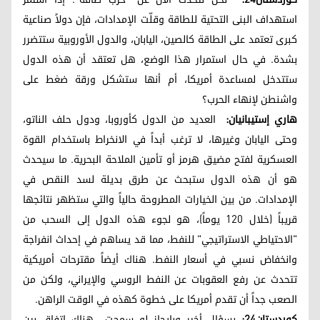
استهداف البنى التحتية للطاقة وقلّت الإمدادات، فإن دولاً صناعية
كبرى تعتمد على الطاقة كالصين، اليابان، والدول الأوروبية ستتضرر
بشدة. في حال استمرار هذا الوضع، هل تعتقد أن هذه الدول
ستتدخل لمساعدة أمريكا، أم أنها ستشكل ورقة ضغط على
واشنطن لإنهاء الحرب؟
هاري إستيبانيان:
العديد من الدول كأوروبا، ودول حلف الناتو،
وحتى اليابان وغيرها، لا ترغب أبداً في الانخراط باستخدام القوة
العسكرية لفتح مضيق هرمز أو تأمين الملاحة البحرية. ما سيحدث
هو أن هذه الدول ستبحث عن طرق بديلة لسد النقص في
الإمدادات. من بين الخيارات المطروحة حالياً والتي ستظهر نتائجها
قريباً (خلال 120 يوماً)، هو لجوء هذه الدول إلى السحب من
"الاحتياطي الاستراتيجي" للنفط، مما قد يساهم في إحداث انفراجة
وانخفاض نسبي في أسعار النفط. هناك أيضاً مقترحات أمريكية
تتحدث عن رفع العقوبات عن النفط الروسي والإيراني، ولكن من
الصعب جداً أن تقدم أمريكا على خطوة كهذه في الوقت الراهن.
كوردستان24:
بسؤال أخير وبإيجاز لو سمحت.. هناك اتفاق بين