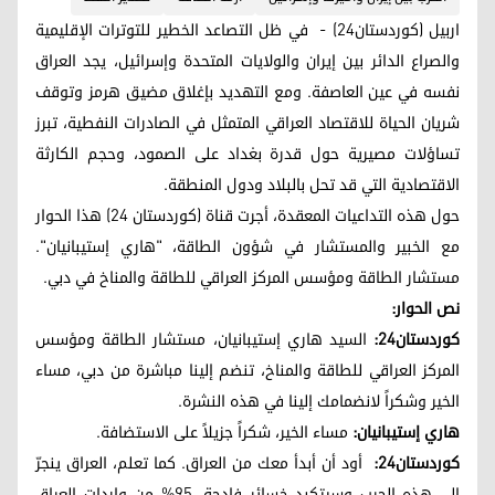
اربيل (كوردستان24) - في ظل التصاعد الخطير للتوترات الإقليمية
والصراع الدائر بين إيران والولايات المتحدة وإسرائيل، يجد العراق
نفسه في عين العاصفة. ومع التهديد بإغلاق مضيق هرمز وتوقف
شريان الحياة للاقتصاد العراقي المتمثل في الصادرات النفطية، تبرز
تساؤلات مصيرية حول قدرة بغداد على الصمود، وحجم الكارثة
الاقتصادية التي قد تحل بالبلاد ودول المنطقة.
حول هذه التداعيات المعقدة، أجرت قناة (كوردستان 24) هذا الحوار
مع الخبير والمستشار في شؤون الطاقة، "هاري إستيبانيان".
مستشار الطاقة ومؤسس المركز العراقي للطاقة والمناخ في دبي.
نص الحوار:
كوردستان24:
السيد هاري إستيبانيان، مستشار الطاقة ومؤسس
المركز العراقي للطاقة والمناخ، تنضم إلينا مباشرة من دبي، مساء
الخير وشكراً لانضمامك إلينا في هذه النشرة.
هاري إستيبانيان:
مساء الخير، شكراً جزيلاً على الاستضافة.
كوردستان24:
أود أن أبدأ معك من العراق. كما تعلم، العراق ينجرّ
إلى هذه الحرب وسيتكبد خسائر فادحة. 95% من واردات العراق