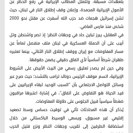
بتعهدات مسبقة. وتتمثل المطالب الإيرانية في رفع الحظر عن
الأصول الإيرانية المجمدة، وإعلان وقف إطلاق النار في لبنان، حيث
تشن إسرائيل هجمات ضد حزب الله أسفرت عن مقتل نحو 2000
شخص منذ مارس الماضي.
في المقابل، يبرز تباين حاد في وجهات النظر؛ إذ تصر واشنطن وتل
أبيب على أن الحملة العسكرية في لبنان ملف منفصل تماماً عن
مسار المفاوضات مع إيران ووقف إطلاق النار الثنائي، بينما تعتبره
طهران شرطاً أساسياً لأي اتفاق حقيقي يضمن حقوقها.
وفي حين لم يصدر تعليق رسمي من البيت الأبيض على الشروط
الإيرانية، اتسم موقف الرئيس دونالد ترامب بالتشدد؛ حيث صرح عبر
وسائل التواصل الاجتماعي بأن "السبب الوحيد لبقاء الإيرانيين على
قيد الحياة هو التفاوض على اتفاق"، في إشارة اعتبرها مراقبون
ضغطاً سياسياً قبيل الجلوس على طاولة المفاوضات.
يُذكر أن هذه المحادثات تأتي في توقيت حساس وسط تصعيد
إقليمي غير مسبوق، ويسعى الوسيط الباكستاني من خلال
استضافة الطرفين إلى تقريب وجهات النظر ونزع فتيل الحرب