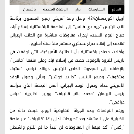
العالم
المفاوضات
ايران
الولايات المتحدة
باكستان
أربيل (كوردستان24)- وصل وفد أمريكي رفيع المستوى برئاسة
نائب الرئيس "جيه دي فانس" إلى العاصمة الباكستانية إسلام آباد،
صباح اليوم السبت، لإجراء مفاوضات مباشرة مع الجانب الإيراني
تهدف إلى إنهاء صراع عسكري مستمر منذ ستة أسابيع.
وأفادت مصادر باكستانية بأن الطائرة الأمريكية، التي توقفت في
باريس للتزود بالوقود، حطت في إسلام آباد وعلى متنها "فانس"،
بالإضافة إلى المبعوث الخاص للرئيس دونالد ترامب "ستيف
ويتكوف"، وصهر الرئيس "جاريد كوشنر". ويأتي وصول الوفد
الأمريكي غداة وصول الوفد الإيراني، أمس الجمعة، الذي يترأسه
رئيس البرلمان "محمد باقر قاليباف" ووزير الخارجية "عباس
عراقجي".
ورغم التوقعات ببدء الجولة التفاوضية اليوم، خيمت حالة من
الضبابية على المشهد بعد تصريحات أدلى بها "قاليباف" عبر منصة
"إكس"، أكد فيها أن المفاوضات لن تبدأ ما لم تلتزم واشنطن