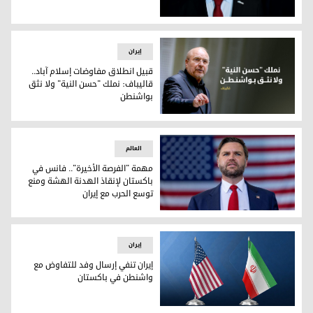
غوتيريش يحث واشنطن وطهران على التوصل لاتفاق دائم وشام
إيران
قبيل انطلاق مفاوضات إسلام آباد..
قالیباف: نملك "حسن النية" ولا نثق
بواشنطن
قبيل انطلاق مفاوضات إسلام آباد.. قالیباف: نملك "حسن النية" 
العالم
مهمة "الفرصة الأخيرة".. فانس في
باكستان لإنقاذ الهدنة الهشة ومنع
توسع الحرب مع إيران
مهمة "الفرصة الأخيرة".. فانس في باكستان لإنقاذ الهدنة اله
إيران
إيران تنفي إرسال وفد للتفاوض مع
واشنطن في باكستان