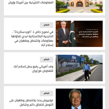
المفاوضات التاريخية بين أمريكا وإيران
فندق سيرينا في إسلام آباد.. مسرح المفاوضات التاريخية بين أمري
العالم
في تصريح خاص لـ "كوردستان24"..
الخارجية الباكستانية تبدي تفاؤلها
بمفاوضات واشنطن وطهران في
إسلام آباد
المتحدث باسم وزارة الخارجية الباكستانية، طاهر أندارابي
العالم
وفد أمريكي رفيع يصل إسلام آباد
للتفاوض مع إيران
وفد أمريكي رفيع يصل إسلام آباد للتفاوض مع إيران
العالم
غوتيريش يحث واشنطن وطهران على
التوصل لاتفاق دائم وشامل