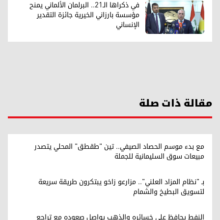
في ذكراها الـ21.. البرلمان الألماني يمنح
مؤسسة بارزاني الخيرية جائزة التقدير
الإنساني
مقالة ذات صلة
مع بدء موسم الحصاد الصيفي.. تين "طقطق" المحلي يتصدر
مبيعات سوق السليمانية للجملة
بـ "نظام المزاد العلني".. مزارعو زاخو يبتكرون طريقة سريعة
لتسويق البطيخ والشمام
النفط يحافظ على خسائره والذهب يواصل صعوده مع تراجع