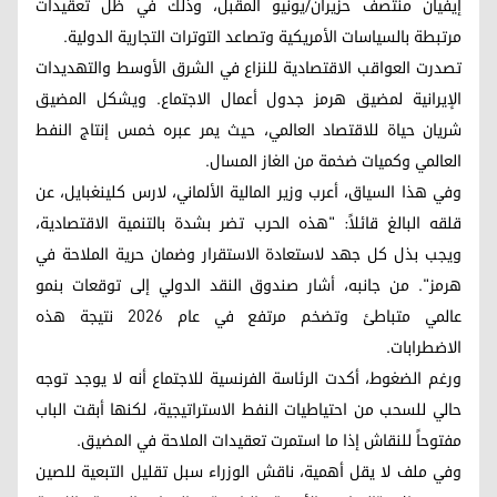
إيفيان منتصف حزيران/يونيو المقبل، وذلك في ظل تعقيدات
مرتبطة بالسياسات الأمريكية وتصاعد التوترات التجارية الدولية.
تصدرت العواقب الاقتصادية للنزاع في الشرق الأوسط والتهديدات
الإيرانية لمضيق هرمز جدول أعمال الاجتماع. ويشكل المضيق
شريان حياة للاقتصاد العالمي، حيث يمر عبره خمس إنتاج النفط
العالمي وكميات ضخمة من الغاز المسال.
وفي هذا السياق، أعرب وزير المالية الألماني، لارس كلينغبايل، عن
قلقه البالغ قائلاً: "هذه الحرب تضر بشدة بالتنمية الاقتصادية،
ويجب بذل كل جهد لاستعادة الاستقرار وضمان حرية الملاحة في
هرمز". من جانبه، أشار صندوق النقد الدولي إلى توقعات بنمو
عالمي متباطئ وتضخم مرتفع في عام 2026 نتيجة هذه
الاضطرابات.
ورغم الضغوط، أكدت الرئاسة الفرنسية للاجتماع أنه لا يوجد توجه
حالي للسحب من احتياطيات النفط الاستراتيجية، لكنها أبقت الباب
مفتوحاً للنقاش إذا ما استمرت تعقيدات الملاحة في المضيق.
وفي ملف لا يقل أهمية، ناقش الوزراء سبل تقليل التبعية للصين