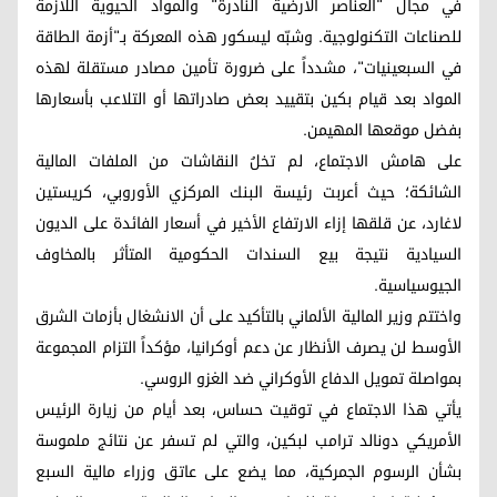
في مجال "العناصر الأرضية النادرة" والمواد الحيوية اللازمة
للصناعات التكنولوجية. وشبّه ليسكور هذه المعركة بـ"أزمة الطاقة
في السبعينيات"، مشدداً على ضرورة تأمين مصادر مستقلة لهذه
المواد بعد قيام بكين بتقييد بعض صادراتها أو التلاعب بأسعارها
بفضل موقعها المهيمن.
على هامش الاجتماع، لم تخلُ النقاشات من الملفات المالية
الشائكة؛ حيث أعربت رئيسة البنك المركزي الأوروبي، كريستين
لاغارد، عن قلقها إزاء الارتفاع الأخير في أسعار الفائدة على الديون
السيادية نتيجة بيع السندات الحكومية المتأثر بالمخاوف
الجيوسياسية.
واختتم وزير المالية الألماني بالتأكيد على أن الانشغال بأزمات الشرق
الأوسط لن يصرف الأنظار عن دعم أوكرانيا، مؤكداً التزام المجموعة
بمواصلة تمويل الدفاع الأوكراني ضد الغزو الروسي.
يأتي هذا الاجتماع في توقيت حساس، بعد أيام من زيارة الرئيس
الأمريكي دونالد ترامب لبكين، والتي لم تسفر عن نتائج ملموسة
بشأن الرسوم الجمركية، مما يضع على عاتق وزراء مالية السبع