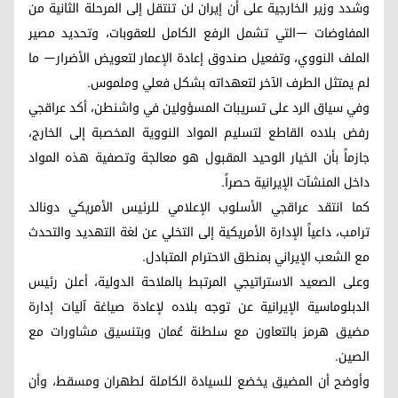
وشدد وزير الخارجية على أن إيران لن تنتقل إلى المرحلة الثانية من
المفاوضات —التي تشمل الرفع الكامل للعقوبات، وتحديد مصير
الملف النووي، وتفعيل صندوق إعادة الإعمار لتعويض الأضرار— ما
لم يمتثل الطرف الآخر لتعهداته بشكل فعلي وملموس.
وفي سياق الرد على تسريبات المسؤولين في واشنطن، أكد عراقجي
رفض بلاده القاطع لتسليم المواد النووية المخصبة إلى الخارج،
جازماً بأن الخيار الوحيد المقبول هو معالجة وتصفية هذه المواد
داخل المنشآت الإيرانية حصراً.
كما انتقد عراقجي الأسلوب الإعلامي للرئيس الأمريكي دونالد
ترامب، داعياً الإدارة الأمريكية إلى التخلي عن لغة التهديد والتحدث
مع الشعب الإيراني بمنطق الاحترام المتبادل.
وعلى الصعيد الاستراتيجي المرتبط بالملاحة الدولية، أعلن رئيس
الدبلوماسية الإيرانية عن توجه بلاده لإعادة صياغة آليات إدارة
مضيق هرمز بالتعاون مع سلطنة عُمان وبتنسيق مشاورات مع
الصين.
وأوضح أن المضيق يخضع للسيادة الكاملة لطهران ومسقط، وأن