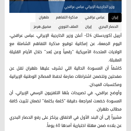
وزير الخارجية الإيراني عباس عراقجي
إيران
عباس عراقجي
مذكرة التفاهم
طهران
الحصار البحري
إيران
الملف النووي
مضيق هرمز
أربيل (كوردستان 24)- أعلن وزير الخارجية الإيراني، عباس عراقجي،
اليوم الجمعة، عن إمكانية توقيع مذكرة التفاهم الشاملة مع
الولايات المتحدة الأمريكية "رقمياً وعن بُعد" خلال الأيام القليلة
المقبلة.
كاشفاً أن المسودة الحالية التي تشرف عليها طهران تقل عن
صفحتين وتتضمن اشتراطات صارمة لحفظ المصالح الوطنية الإيرانية
ومكتسبات الميدان.
وأوضح عراقجي، في تصريحات بثها التلفزيون الرسمي الإيراني، أن
المسودة خضعت لمراجعة دقيقة "كلمة بكلمة" لضمان تثبيت كافة
مطالب طهران.
مشيراً إلى أن البند الأول في الاتفاق يرتكز على رفع الحصار البحري
عن بلاده ضمن مهلة اختبارية أمدها 60 يوماً.