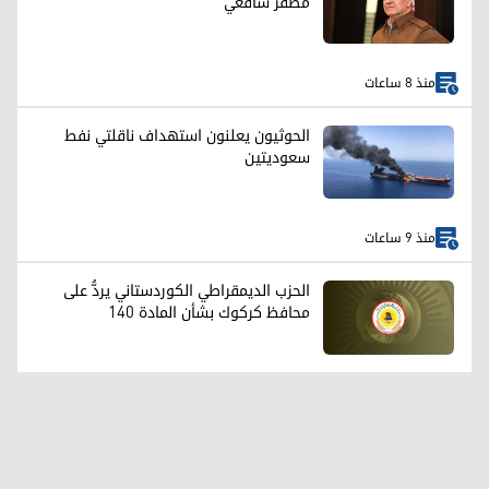
مظفر شافعي
منذ 8 ساعات
الحوثيون يعلنون استهداف ناقلتي نفط
سعوديتين
منذ 9 ساعات
الحزب الديمقراطي الكوردستاني يردُّ على
محافظ كركوك بشأن المادة 140