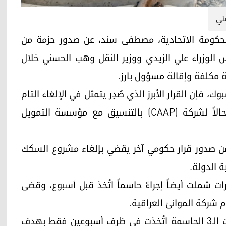
ني
تصالات في الحكومة الاتحادية، مصطفى سند، عن صدور حزمة من
س الوزراء علي الزيدي ووزير النقل وهب الحسني خلال
 مكلفة وإقالة مسؤول بارز.
، فإن القرار الأبرز الذي صُدِر يتمثل في الإلغاء التام
لمشروع تطوير مطار بغداد الدولي، والذي كان مُحالاً لشركة (CAAP) بالتنسيق مع مؤسسة التمويل
ط من صدور قرار حكومي آخر يقضي بإلغاء مشروع السكك
ة الدولة.
ارات شملت أيضاً إجراءً حاسماً اتُخذ قبل أسبوع، وقضى
م شركة الموانئ العراقية.
واختتم النائب تدوينته بالإشارة إلى أن هذه القرارات الـ3 الحاسمة اتُخذت في ظرف أسبوعين فقط بهدف