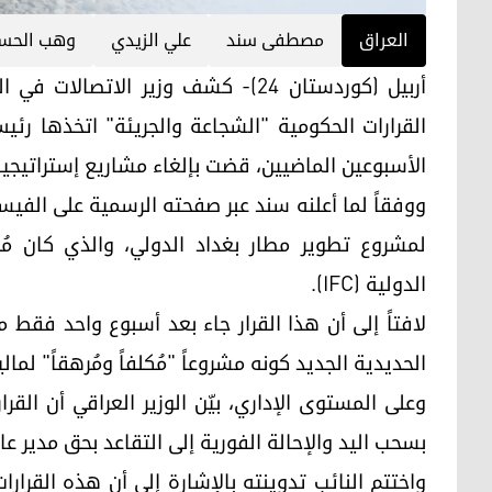
العراق
مصطفى سند
علي الزيدي
وهب الحس
أربيل (كوردستان 24)- كشف وزير الا
القرارات الحكومية "الشجاعة والجريئة" اتخذها رئي
الأسبوعين الماضيين، قضت بإلغاء مشاريع إستراتيجية
ووفقاً لما أعلنه سند عبر صفحته الرسمية على الفيسبوك
الدولية (IFC).
لافتاً إلى أن هذا القرار جاء بعد أسبوع واحد فق
الحديدية الجديد كونه مشروعاً "مُكلفاً ومُرهقاً" لمالي
وعلى المستوى الإداري، بيّن الوزير العراقي أن القر
بسحب اليد والإحالة الفورية إلى التقاعد بحق مدير عا