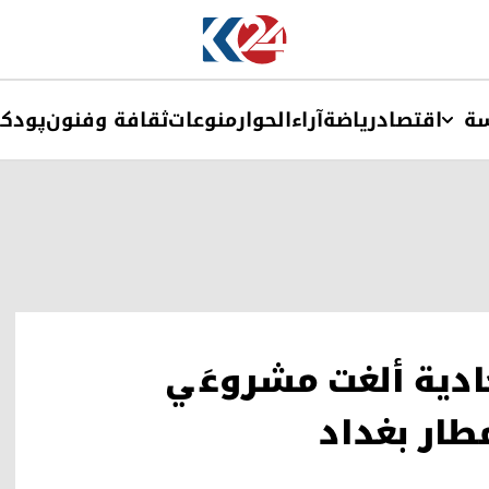
ة
اقتصاد
ریاضة
آراء
الحوار
منوعات
ثقافة وفنون
پودک
حادية ألغت مشروعَي
طار بغداد