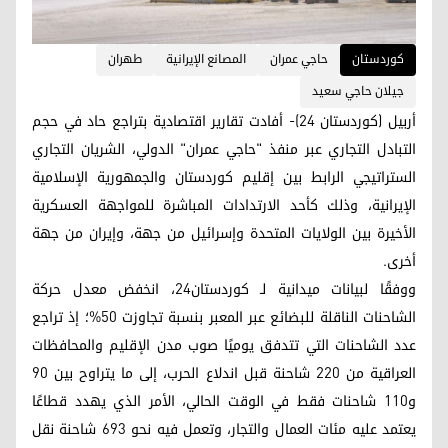
کوردستان
حاجي عمران
المصانع الإيرانية
طهران
جيلان حاجي سعيد
أربيل (كوردستان 24)- أفادت تقارير اقتصادية بتراجع حاد في حجم
التبادل التجاري عبر منفذ "حاجي عمران" الدولي، الشريان التجاري
الستراتيجي الرابط بين إقليم كوردستان والجمهورية الإسلامية
الإيرانية، وذلك كأحد الارتدادات المباشرة للمواجهة العسكرية
الأخيرة بين الولايات المتحدة وإسرائيل من جهة، وإيران من جهة
أخرى.
ووفقًا لبيانات ميدانية لـ كوردستان24، انخفض معدل حركة
الشاحنات الناقلة للبضائع عبر المعبر بنسبة تجاوزت 50%؛ إذ تراجع
عدد الشاحنات التي تتدفق يوميًا صوب مدن الإقليم والمحافظات
العراقية من 220 شاحنة قبل اندلاع الحرب، إلى ما يتراوح بين 90
و110 شاحنات فقط في الوقت الحالي، الأمر الذي يهدد قطاعًا
يعتمد عليه مئات العمال والتجار، وتعمل فيه نحو 693 شاحنة نقل