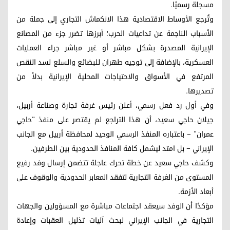
مسجلة رسميًا.
وتُرجع الأوساط الاقتصادية هذا الانكماش التجاري إلى جملة من
الأسباب الناجمة عن تداعيات الحرب؛ أبرزها تضرر جزء من المصانع
الإيرانية المصدرة بشكل مباشر أو غير مباشر جراء العمليات
العسكرية، بالإضافة إلى توجيه طهران للبضائع والسلع لسد النقص
المرتفع في الأسواق والاحتياجات المحلية الإيرانية بدلاً من
تصديرها.
وفي أول رد فعل رسمي، أعلن رئيس غرفة تجارة وصناعة أربيل،
جيلان حاجي سعيد، أن هذا التراجع لم يقتصر على منفذ "حاجي
عمران" – باعتباره المنفذ الرسمي الوحيد لمحافظة أربيل مع الجانب
الإيراني – بل امتد ليشمل كافة المنافذ الحدودية بين الطرفين.
وكشف حاجي سعيد عن خطة تحرك عاجلة تتضمن إرسال وفد رفيع
المستوى من الغرفة التجارية لتفقد المعابر الحدودية والوقوف على
أبعاد الأزمة.
مؤكدًا أن الوفد سيعقد اجتماعات مباشرة مع المسؤولين والجهات
التجارية في الجانب الإيراني لبحث آليات تذليل العقبات وإعادة