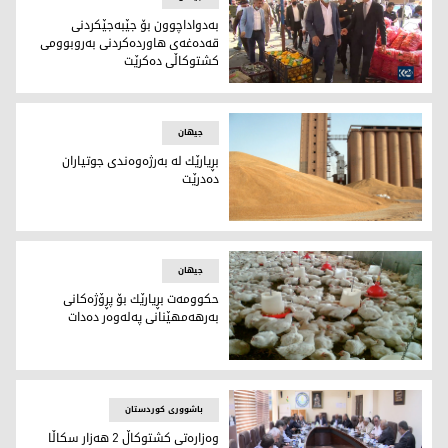
بەدواداچوون بۆ جێبەجێکردنی
قەدە‌غەی هاوردەکردنی بەروبوومی
کشتوکاڵی دەکرێت
بەدواداچوون بۆ جێبەجێکردنی قەدە‌غەی هاوردەکردنی بەروبوو
جیهان
بڕیارێك لە بەرژەوەندی جوتیاران
دەدرێت
بڕیارێك لە بەرژەوەندی جوتیاران دەدرێت
جیهان
حكوومەت بڕیارێك بۆ پڕۆژەكانی
بەرھەمھێنانی پەلەوەر دەدات
حكوومەت بڕیارێك بۆ پڕۆژەكانی بەرھەمھێنانی پەلەوەر دەدات
باشووری کوردستان
وەزارەتی كشتوكاڵ 2 ھەزار سكاڵا