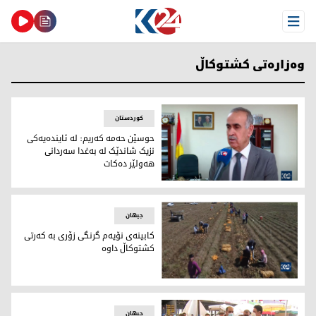
Open Menu
وەزارەتی كشتوكاڵ
کوردستان
حوسێن حەمە کەریم: لە ئایندەیەکی
نزیک شاندێک لە بەغدا سەردانی
هەولێر دەکات
حوسێن حەمە كەریم - گوتەبێژی وەزارەتی كشتوكاڵ
جیهان
کابینەی نۆیەم گرنگی زۆری بە کەرتی
کشتوکاڵ داوە
کابینەی نۆیەم گرنگی زۆری بە کەرتی کشتوکاڵ داوە
جیهان