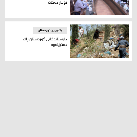
تۆمار دەكات
وەزارەتی كشتوكاڵ 2 ھەزار سكاڵا تۆمار دەكات
باشووری کوردستان
دارستانەكانی كوردستان پاك
دەكرێنەوە
دارستانەكانی كوردستان پاك دەكرێنەوە