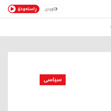
کوردی
ڕاستەوخۆ
سیاسی