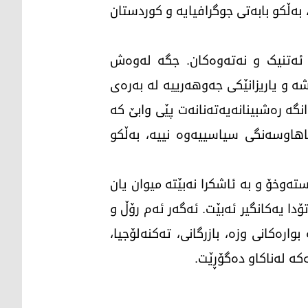
بەڵکو بابەتی جوگرافیایە و کوردستان
 ئەتنیک و نەتەوەکان. جگە لەوەش
شە و یاریزانێکی جەوهەرییە لە بەرەی
نگە رەشبینانەیەتەنانەت پێی وابێ کە
اهاوسەنگی سیاسییەوە نییە، بەڵکو
تەوخۆ و بە ئاشکرا نەبێتە میوان یان
ۆدا یەکانگیر ئەبێت. ئەگەر ئەم رۆڵ و
رەکانی وزە، بازرگانی، تەکنەلۆجیا،
کە لەناکاو دەگۆڕێت.