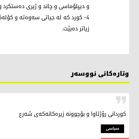
و دیپلۆماسی و چاند و ژیری دەستکرد و
4- کورد کە لە جیاتی سەوەتە و کۆلەکس
زیاتر دەبێت.
وتارەکانی نووسەر
کوردانی رۆژئاوا و بۆچوونە زیرەکانەکەی شەرع
سیاسی