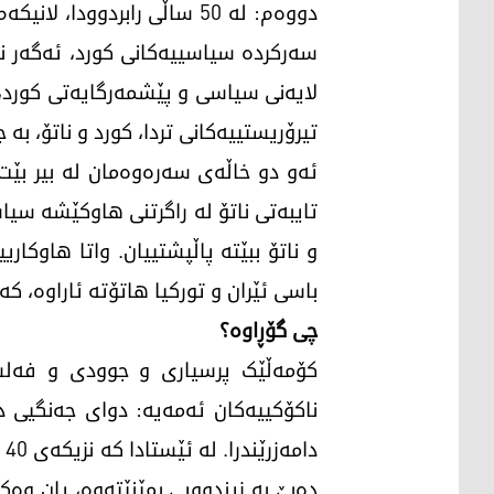
دووەم: لە 50 ساڵی رابردوو
سەرکردە سیاسییەکانی کورد، ئەگەر نەڵ
لایەنی سیاسی و پێشمەرگایەتی کورد،
تیرۆریستییەکانی تردا، کورد و ناتۆ، ب
ئەو دو خاڵەی سەرەوەمان لە بیر بێت
تایبەتی ناتۆ لە راگرتنی هاوکێشە سیاس
و ناتۆ ببێتە پاڵپشتییان. واتا هاوکار
باسی ئێران و تورکیا هاتۆتە ئاراوە، ک
چی گۆڕاوە؟
کۆمەڵێک پرسیاری و جوودی و فەلسەف
ناکۆکییەکان ئەمەیە: دوای جەنگیی 
د
دەبێ بە زیندوویی بمێنێتەوە، یان وە