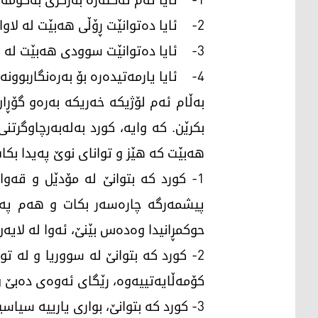
2- ئایا دەتوانێت ڕۆڵی هەبێت لە لاوازکردنی ڕووسیادا؟ 3
3- ئایا دەتوانێت سوودی هەبێت لە سەقامگیرکردنی لایەنی باشوور؟
4- ئایا یارمەتیدەرە بۆ بەرەنگاربوونەوەی تیرۆر؟
بەڵام ئەم لۆژیکە خەریکە بەرەو گۆڕا
بکرێن. کە وایە، کورد بەلەبەرچاوگرتن
هەبێت کە هێز و توانای نوێ پەیدا بکا
1- کورد کە بتوانێ لە مۆدێل و قە
پیشمەرگە چارەسەر بکات و هەم پەی
حوکمڕانیدا وەدەس بێنێ، ئەوا لە لایەن
2- کورد کە بتوانێ لە سووریا و لە 
کۆمەڵایەتییەوە، رێگای ئەوەی دەبێ و
3- کورد کە بتوانێ، بواری یارییە سی