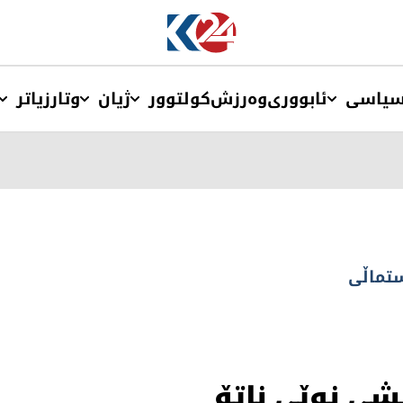
یاسی
ئابووری
وەرزش
کولتوور
ژیان
وتار
زیاتر
تماڵی
شی نوێی ناتۆ