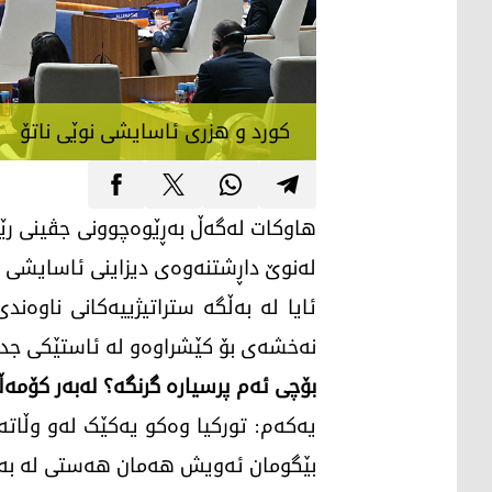
کورد و هزری ئاسایشی نوێی ناتۆ
هاوکات لەگەڵ بەڕێوەچوونی جڤینی رێبەر
لەنوێ داڕشتنەوەی دیزاینی ئاسایشی پە
ئایا لە بەڵگە ستراتیژییەکانی ناوەند
نەخشەی بۆ کێشراوەو لە ئاستێکی جدد
بۆچی ئەم پرسیارە گرنگە؟ لەبەر کۆمەڵێ
بێگومان ئەویش هەمان هەستی لە بەرامبەر کورددا هە