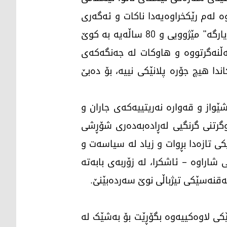
ە لەم رێکخراوەیەدا ناکات و ئەگەری
ئەوە هەیە، کە ئەمریکا یەکسەر لەو هاوپەیمانییە بڕواتە دەرەوە، ئاخۆ چارەنووسی ئەم "کۆ بڕیارگە" مێژوویی و 80 ساڵەیە بە کوێ
ەڵنەگرتووە و هاوکات لە جەنگەکەی
ندا هیچ جۆرە پلانێکی نییە، بۆ دەبێ
ێواز و قەوارە نەریتییەکەی جاران و
وگرتنی گرنگیی لەڕادەبەدەری شۆڕشی
کی تازەدا بڕوات و زیاد لە سیاسەت و
شاراوە – ئاشکرا، لە زۆربەی بابەتە
 قەقنەسێکی تیژباڵی نوێ سەردەبێنێ.
ێکی لاوەکییەوە بگۆڕێت بۆ بەشێک لە