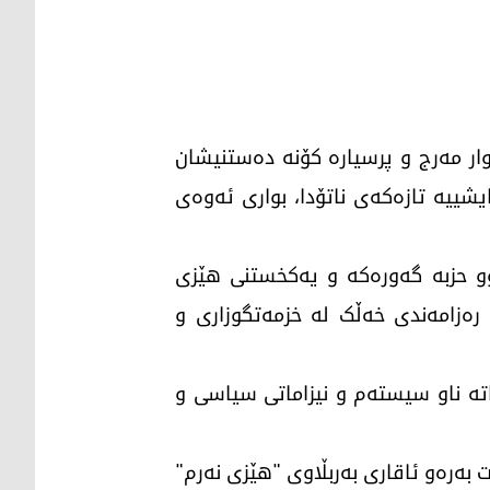
وار مەرج و پرسیارە کۆنە دەستنیشان
ایشییە تازەکەی ناتۆدا، بواری ئەوەی
وو حزبە گەورەکە و یەکخستنی هێزی
ەزامەندی خەڵک لە خزمەتگوزاری و
اتە ناو سیستەم و نیزاماتی سیاسی و
 بەرەو ئاقاری بەربڵاوی "هێزی نەرم"