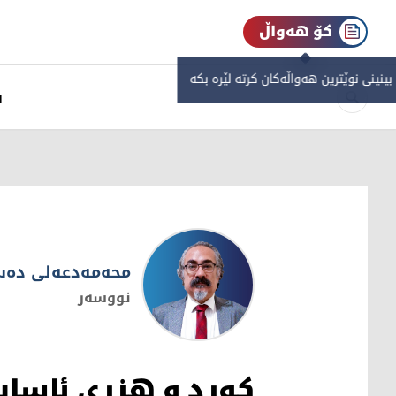
کۆ هەواڵ
 بینینی نوێترین هەواڵەکان کرتە لێرە بکە
س
محەمەدعەلی دەس
نووسەر
محەمەدعەلی دەستماڵی
کورد و هزری ئاسای