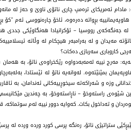
 مادام ئەمریکای ترەمپ چاری ناتۆی ناوێ و حەز لە مانەو
 لە جەنگەکەی رووسیا – ئۆکرانیادا هەنگاوێکی جددی ه
هاتۆتە مەیدان و لە بەرامبەر هیچکام لە وڵاتە ئیسلامییەکا
ەرجی کاروباری سەربازی دەکات؟
یە: مەرج نییە لەمەبەدواوە رێکخراوەی ناتۆ، بە هەمان ش
ەیمان بمێنێتەوە. لەوانەیە ناتۆ لە ئێستادا، بەلەبەرچا
انانی وزە و شەراکەتە سیخوڕییەکانی ئەندامان، بە ئاقاری
ن شێوەی راستەوخۆ – ناڕاستەوخۆ، بە چەندین مێکانیسمی 
تێوەردان و تەداخول بکات. کەوایە دوور نییە لەم سوتماکە،
ڕکێی ستراتیژی ناتۆ، رەنگە پرسی کورد وردە وردە لە پرس