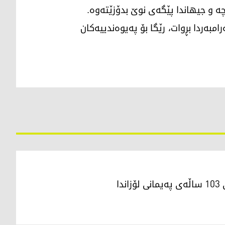
چە و جیهاندا پێگەی نوێ بدۆزێتەوە.
مبەردا بڕوات، رێگا بۆ پەیوەندییەکان
دا