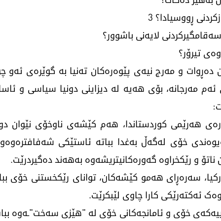
ن دەڕوات و مەرج نیەی پێوەرەکان تەنیا بە گوێرەی ئەو چ
ی ئەم مەرجانە، بۆی هەیە لە دیزاینی دونیا سیاسی و ئاس
ت:
وارەی هەرێمی کوردستاندا، هەم کێشەی ناوخۆی نێوان د
وەندی خۆی لەگەڵ بەغدا بباتە ئاستێکی شەفافترەوەو ر
 ناتۆ و رێکخراوە گەورەکانیتریشەوە بەهەند دەگیردرێت.
تورکیا، سەرەڕای هەمو کێشەکان، توانای رێکخستنی خۆی بب
ەک ئەکتەرێکی کارا چاوی لێبکرێت.
اسییەکەی خۆی و ئامانجەکانی خۆی لە "هێزی سەخت"ـەوە ببات