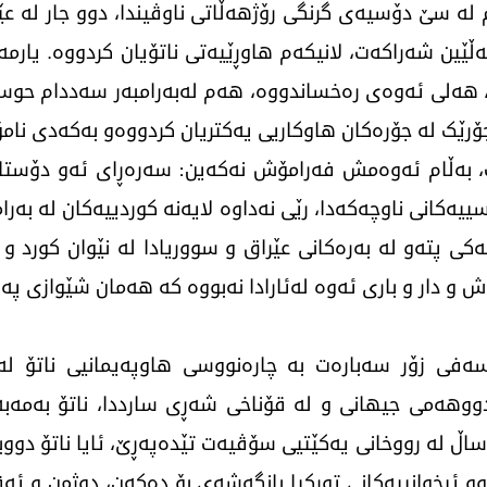
دا، لانیکەم لە سێ دۆسیەی گرنگی رۆژهەڵاتی ناوڤیندا، دوو جار ل
ێین شەراکەت، لانیکەم هاوڕێیەتی ناتۆیان کردووە. یارمە
 هەلی ئەوەی رەخساندووە، هەم لەبەرامبەر سەددام حوسێ
ە جۆرێک لە جۆرەکان هاوکاریی یەکتریان کردووەو بەکەدی نامۆ
، بەڵام ئەوەمش فەرامۆش نەکەین: سەرەڕای ئەو دۆستایە
ییەکانی ناوچەکەدا، رێی نەداوە لایەنە کوردییەکان لە بەرام
ییەکی پتەو لە بەرەکانی عێراق و سووریادا لە نێوان کورد و 
ەش و دار و باری ئەوە لەئارادا نەبووە کە هەمان شێوازی پ
ی زۆر سەبارەت بە چارەنووسی هاوپەیمانیی ناتۆ لەئا
دووهەمی جیهانی و لە قۆناخی شەڕی سارددا، ناتۆ بەمەب
امەزرێندرا. لە ئێستادا کە نزیکەی 40 ساڵ لە رووخانی یەکێتیی سۆڤیەت تێدەپەڕێ، 
کوو ئیخوانییەکانی تورکیا بانگەشەی بۆ دەکەن، دوژمن و ئ