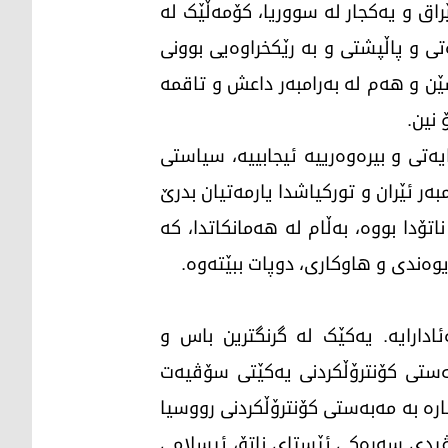
ە عێراق و یەکجار لە سووریا، کۆمەڵێک لە
تی و پاڵپشتی و بە رێکخراوەیی بوونی
ن و هەم لە بەرامبەر داعش و تاقمە
 نین.
تی و بیرەوەرییە ئیجابییە، سیاستی
بەر ئێران و تورکیاشدا یارمەتیان بدرێ
ناتۆدا بووە، بەڵام لە هەمانکاتدا، کە
ەیوەندی و هاوکاری، دوپات ببێتەوە.
دارایە. یەکێک لە گرنگترین باس و
ەستی کۆنترۆڵکردنی یەکێتی سۆڤیەت
ئایا ناتۆ دووبارە بە مەبەستی کۆنترۆڵکردنی رووسیا
ەڤیدی سەرەکی ئێستای ناتۆ، ئیسلامی