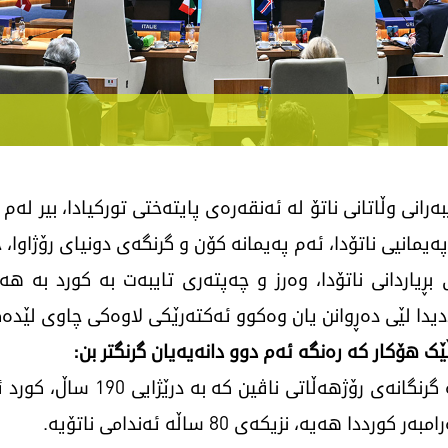
انی وڵاتانی ناتۆ لە ئەنقەرەی پایتەختی تورکیادا، بیر لەم 
یمانیی ناتۆدا، ئەم پەیمانە کۆن و گرنگەی دونیای رۆژاوا،
ی بڕیاردانی ناتۆدا، وەرز و چەپتەری تایبەت بە کورد بە 
یدا لێی دەڕوانن یان وەکوو ئەکتەرێکی لاوەکی چاوی لێدە
ک هۆکار کە رەنگه ئەم دوو دانەیەیان گرنگتر بن:
یەکەم: تورکیا وەکو یەکێک لەو و
یە، نزیکەی 80 ساڵە ئەندامی ناتۆیە.