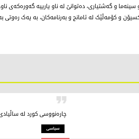
 سینەما و گەشتیاری، دەتوانێ لە ناو یارییە گەورەکەی ناو
یۆن و کۆمەڵێک لە ئامانج و بەرنامەکان، بە یەک رەوتی بەرا
چارەنووسی کورد لە ساڵیادی 103 ساڵەی پەیمانی لۆزان
سیاسی