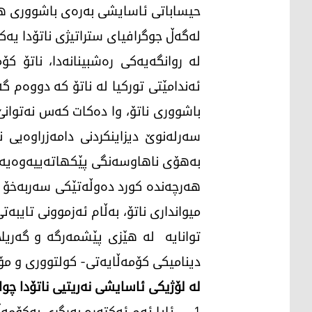
حیساباتی ئاسایشی بەرەی باشووری هاوپ
لەگەڵ جوگرافیای ستراتیژی ناتۆدا یەکت
لە روانگەیەکی رەشبینانەدا، ناتۆ
ئەندامێتی تورکیا لە ناتۆ کە دووەم گ
باشووری ناتۆ، وا دەکات کەس نەتوانێ 
سەرلەنوێ دیزاینکردنی دامەزراوەیی
بەهۆی ناهاوسەنگی پێکهاتەییەوەیە. ب
هەرچەندە کورد دەوڵەتێکی سەربەخۆ نیی
میوانداری ناتۆ، بەڵام ئەزموونی تایبە
توانایە لە هێزی پێشمەرگە و گەریلا 
دینامیکی کۆمەڵایەتی- کولتووری و مۆ
لە لۆژیکی ئاسایشی نەریتیی ناتۆدا چوا
1- ئایا ئەم ئەکتەرە بەرگری بەکۆمەڵ بەهێز دەکات؟