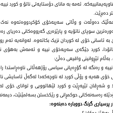
ەیمانییەکە. ئەمە بە مانای دۆستایەتی ناتۆ و کورد نییە، 
ر دەبڕێت.
 کۆمەڵێک دەوڵەت و وڵاتی سەربەخۆی کۆکردووەتەوە نەک
ەورەترین سوپای ناتۆیە و پارێزەری گەرووەکانی دەریای رە
بە ئاسانی خۆی لە کوردان نزیک بکاتەوە. لەوانەیە ئەم روا
 ناتۆدا، کورد جێگەی سەربەخۆی نییە و ئەمەش بەهۆی ن
ەڵام تێڕوانینی واقیعی دەڵێ:
ە و رەنگە لە گۆڕەپانی سیاسی رۆژهەڵاتی ناوەڕاستدا راس
تی خۆی هەیە و رۆڵی کورد لە ناوچەکەدا لەگەڵ ئاسایشی نات
و شەڕڤان تێپەڕێت و کورد لێهاتوویی و توانای خۆی لە بوا
دێلە رەسەنەکانی حوکمڕانی و رێکخستن بسەلمێنێت، دیمەنە
ر پرسیاری گرنگ دووبارە دەبنەوە: