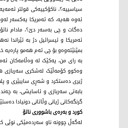
سیاسییە؟، ناکۆکییەکی قولتر ئەمەیە:
دەگات و چی بەسەر دێ؟، مادام ناتۆ
ئەمریکا و ئیسرائیل دژ بە ئێراندا نە
بمێنێتەوەو بۆ چی ئەم هەمو پارەیە خ
بە رای من، یەکێک لە وەڵامەکان ئەمە
وەکوو کۆمەڵێک لەشکری سەربازی هاوپ
ژیری دەستکرد و شەڕی سایبێری و پلاند
بابەتی سەربازی و ئاسایشی، بە چەندی
گرنگەکانی ژیانی وڵاتانی دونیادا دەس
کورد و بەرەی باشووری ناتۆ
لەگەڵ چوونە ناو سەردەمێکی نوێی کێب