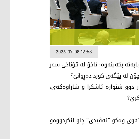
2026-07-08 16:58
بابەتە بکەینەوە: ئاخۆ لە قۆناخی سەر
 چۆن لە پێگەی کورد دەڕوانێ؟
هەر دوو شێوازە ئاشکرا و شاراوەکەی،
کرێ؟
ڵاتە گرنگانەی رۆژهەڵاتی ناڤین کە بە درێژایی 190 ساڵ، کورد ئەوی وەکو "ئەڤیدی" چاو لێکردووەو