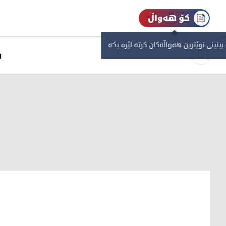
کۆ هەواڵ
 بینینی نوێترین هەواڵەکان کرتە لێرە بکە
س