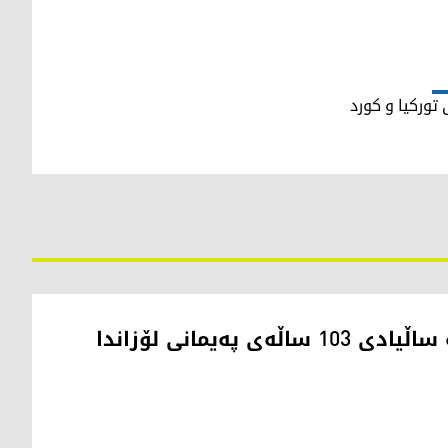
تورکیا و کورد
ی پەیمانی لۆزاندا