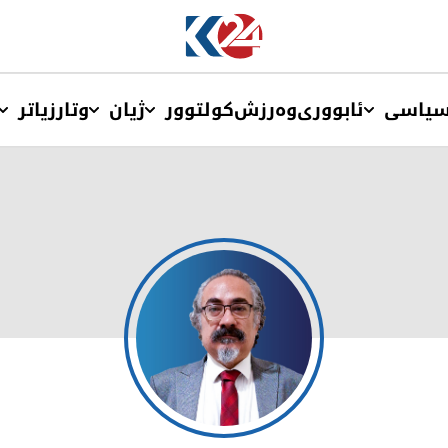
یاسی
ئابووری
وەرزش
کولتوور
ژیان
وتار
زیاتر
محەمەدعەلی دەستماڵی