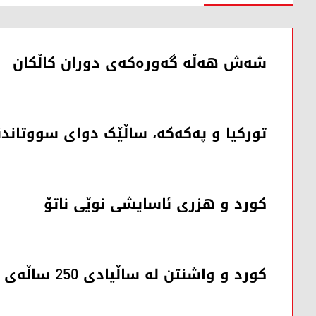
شەش هەڵە گەورەکەی دوران کاڵکان
تورکیا و پەکەکە، ساڵێک دوای سووتاند
کورد و هزری ئاسایشی نوێی ناتۆ
کورد و واشنتن لە ساڵیادی 250 ساڵەی ئەمریکادا