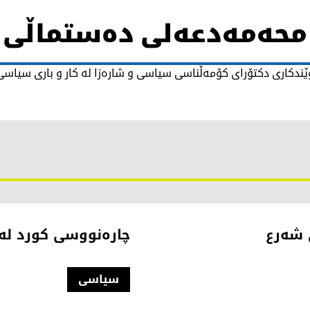
محەمەدعەلی دەستماڵی
ندکاری دکتۆرای کۆمەڵناسی سیاسی و شارەزا لە کار و باری سیاسی 
ی شەرع
چارەنووسی کورد لە ساڵیادی 103 ساڵە
سیاسی