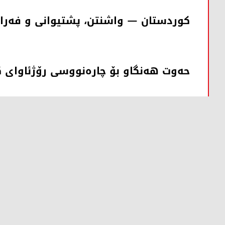
کوردستان – واشنتن، پشتیوانی و فەر
حەوت هەنگاو بۆ چارەنووسی رۆژئاوای 