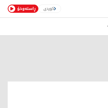
کوردی
ڕاستەوخۆ