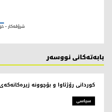
شرۆڤەکار – خوێ
بابەتەکانی نووسەر
کوردانی رۆژئاوا و بۆچوونە زیرەکانەکە
سیاسی