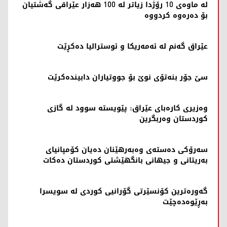
لە ماوەی 10 رۆژدا زیاتر لە 100 هەزار عێراقی گەشتیان
بۆ دەرەوە کردووە
عێراق گەنم لە ئەمەریکا و ئوسترالیا دەکڕێت
سێ جۆر بنه‌تۆی نوێ بۆ جووتیاران دابینده‌كرێت
وەزیری کارەبای عێراق: پێویسته‌ سوود لە گازی
کوردستان وەربگرین
سەرۆکی دەستەی وەبەرهێنان دەیان کۆمپانیای
بەریتانی و جیهانی بانگهێشتی کوردستان دەکات
گەورەترین کۆنسێرتی گۆرانیی كوردی لە سویسرا
به‌ڕێوه‌ده‌چێت