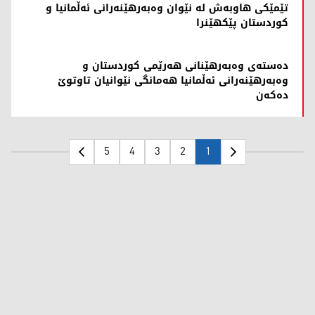
تێمێکی هاوبەش لە نێوان وەبەرهێنەرانی ئەڵمانیا و
کوردستان پێکهێنرا
ده‌سته‌ی وه‌به‌رهێنانی هه‌رێمی كوردستان و
وه‌به‌رهێنه‌رانی ئه‌ڵمانیا هه‌مانگی نێوانیان تاوتوێ
ده‌كه‌ن
5
4
3
2
1