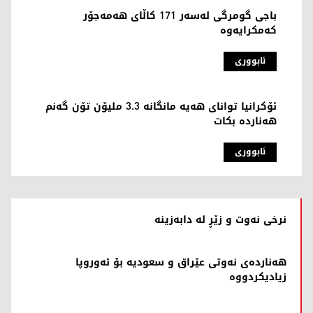
باجی گومرگی لەسەر 171 کاڵای هەمەجۆر
کەمکرایەوە
ئابووری
ئۆکرانیا توانای هەیە مانگانە 3.3 ملیۆن تۆن گەنم
هەناردە بکات
ئابووری
نرخی نەوت و زێڕ لە دابەزینە
هەناردەی نەوتی عێراق و سعودیە بۆ ئەوروپا
زیادیکردووە