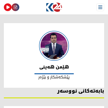
Open Menu
هێمن هەینی
هێمن هەینی
پێشکەشکار و بێژەر
بابەتەکانی نووسەر