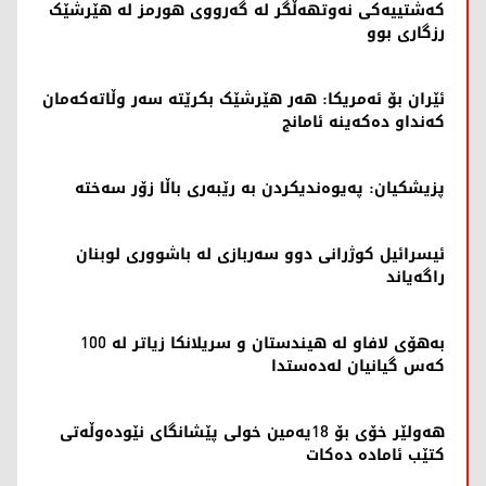
کەشتییەکی نەوتهەڵگر لە گەرووی هورمز لە هێرشێک
رزگاری بوو
ئێران بۆ ئەمریکا: هەر هێرشێک بکرێتە سەر وڵاتەکەمان
کەنداو دەکەینە ئامانج
پزیشکیان: پەیوەندیکردن بە رێبەری باڵا زۆر سەختە
ئیسرائیل کوژرانی دوو سەربازی لە باشووری لوبنان
راگەیاند
بەهۆی لافاو لە هیندستان و سریلانکا زیاتر لە 100
کەس گیانیان لەدەستدا
هەولێر خۆی بۆ 18یەمین خولی پێشانگای نێودەوڵەتی
کتێب ئامادە دەکات