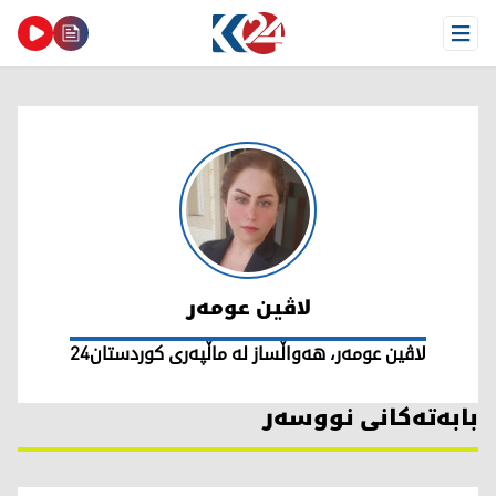
Open Menu
لاڤین عومەر
لاڤین عومەر
لاڤین عومەر، هەواڵساز لە ماڵپەری کوردستان24
بابەتەکانی نووسەر