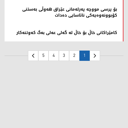
بۆ پرسی مووچە پەرلەمانی عێراق هەوڵی بەستنی
کۆبوونەوەیەکی نائاسایی دەدات
کامێراکانی خاڵ بۆ خاڵ لە گەلی عەلی بەگ کەوتنەکار
5
4
3
2
1