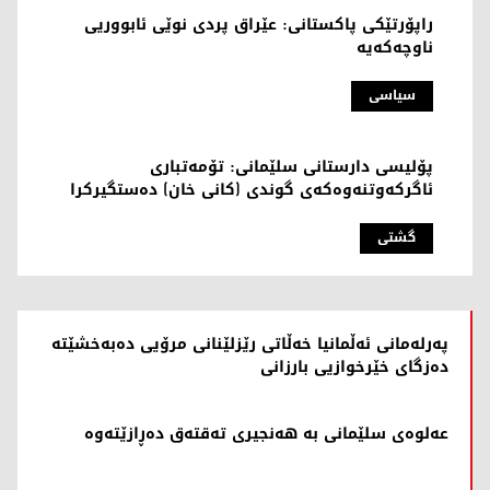
راپۆرتێکی پاکستانی: عێراق پردی نوێی ئابووریی
ناوچەکەیە
سیاسی
پۆلیسی دارستانی سلێمانی: تۆمەتباری
ئاگرکەوتنەوەکەی گوندی (کانی خان) دەستگیرکرا
گشتی
پەرلەمانی ئەڵمانیا خەڵاتی رێزلێنانی مرۆیی دەبەخشێتە
دەزگای خێرخوازیی بارزانی
عەلوەی سلێمانی بە هەنجیری تەقتەق دەڕازێتەوە