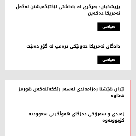
پزیشکیان: بەرگری لە یاداشتی لێکتێگەیشتن لەگەڵ
ئەمریکا دەکەین
سیاسی
دادگای ئەمریکا خەونێکی ترەمپ لە گۆڕ دەنێت
سیاسی
ئێران هێشتا رەزامەندی لەسەر رێککەتنەکەی هورمز
نەداوە
زەیدی و سەرۆکی دەزگای هەوڵگریی سعوودیە
کۆبوونەوە