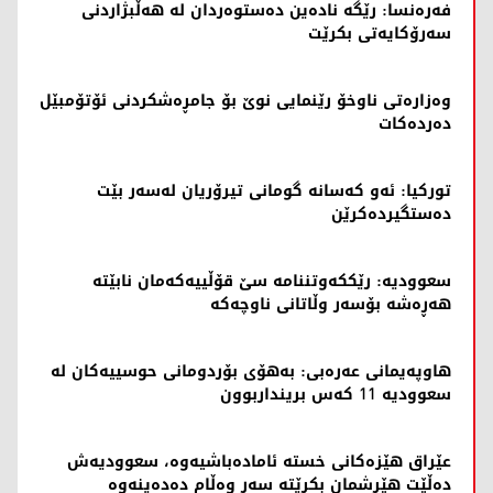
فەرەنسا: رێگە نادەین دەستوەردان لە هەڵبژاردنی
سەرۆکایەتی بکرێت
وەزارەتی ناوخۆ رێنمایی نوێ بۆ جامڕەشکردنی ئۆتۆمبێل
دەردەکات
تورکیا: ئەو کەسانە گومانی تیرۆریان لەسەر بێت
دەستگیردەکرێن
سعوودیە: رێککەوتننامە سێ قۆڵییەکەمان نابێتە
هەڕەشە بۆسەر وڵاتانی ناوچەکە
هاوپەیمانی عەرەبی: بەهۆی بۆردومانی حوسییەکان لە
سعوودیە 11 کەس برینداربوون
عێراق هێزەکانی خستە ئامادەباشیەوە، سعوودیەش
دەڵێت هێرشمان بکرێتە سەر وەڵام دەدەینەوە