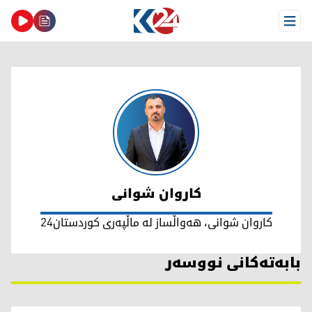
Open Menu
کاروان شوانی
کاروان شوانی
کاروان شوانی، هەواڵساز لە ماڵپەری کوردستان24
بابەتەکانی نووسەر