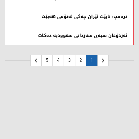
ترەمپ: نابێت ئێران چەکی ئەتۆمی هەبێت
ئەردۆغان سبەی سەردانی سعوودیە دەکات
5
4
3
2
1