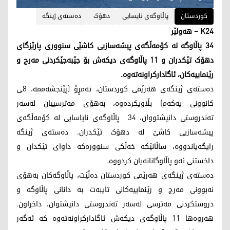
کوردستان
پاڵاوگەی نایسایی
دهۆک
دەستەی ژینگە
K24 – هەولێر
٣٤ پاڵاوگە لە کۆمەڵگەی پیشەسازیی کاشێی سنووری پارێزگای
دهۆک تێکدران و ١١ پاڵاوگەی دیکەش بۆ جێبەجێکردنی مەرج و
رێنماییەکان، ئاگادارکراونەتەوە.
دەستەی ژینگەی هەرێمی کوردستان، ئەمڕۆ (پێنجشەممە، ٨ـی
کانوونی یەکەم) بڵاویکردەوە، بەهۆی مەترسییان لەسەر
تەندروستی دانیشتووان، 34 پاڵاوگەی نایاسایی لە کۆمەڵگەی
پیشەسازیی کاشێ لە دهۆک تێکدران. دەستەی ژینگە
رایگەیاندووە، ساڵانێکە خەڵكی سنوورەکە داوای تێکدان و
داخستنی ئەو پاڵاوگانانەیان کردووە.
دەستەی ژینگەی هەرێمی کوردستان دەڵێت، پاڵاوگەکان بەهۆی
نەبوونی مەرج و رێنماییەکانی تایبەت بە دانانی پاڵاوگە و
دروستکردنی مەترسی لەسەر تەندروستی دانیشتوان، داخراون.
هەروەها 11 پاڵاوگەی دیکەش ئاگادارکراونەتەوە کە ئەگەر