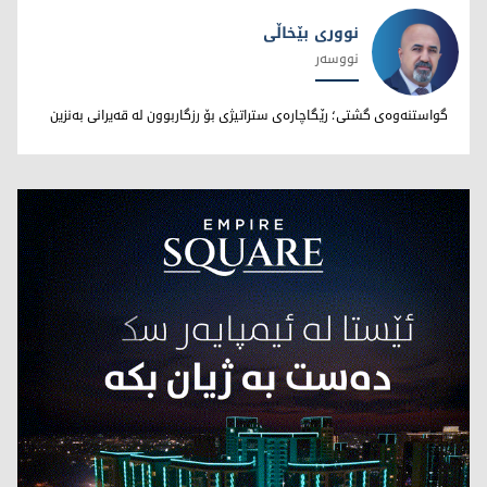
نووری بێخاڵی
نووسەر
نووری بێخاڵی
گواستنەوەی گشتی؛ رێگاچارەی ستراتیژی بۆ رزگاربوون لە قەیرانی بەنزین