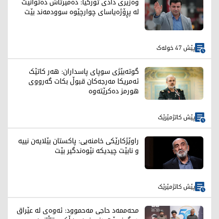
وەزیری دادی تورکیا: دەمیرتاش دەتوانێت
لە پڕۆژەیاسای چوارچێوە سوودمەند بێت
پێش 47 خولەک
گوتەبێژی سوپای پاسداران: هەر کاتێک
ئەمریکا مەرجەکان قبوڵ بکات گەرووی
هورمز دەکرێتەوە
پێش کاتژمێرێک
راوێژکارێکی خامنەیی: پاکستان بێلایەن نییە
و نابێت چیدیکە نێوەندگیر بێت
پێش کاتژمێرێک
محەممەد حاجی مەحموود: ئەوەی لە عێراق