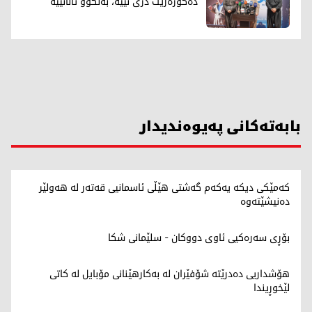
دەگوزەرێت دزی نییە، بەڵکوو تاڵانییە
بابەتەکانی پەیوەندیدار
کەمێکی دیکە یەکەم گەشتی هێڵی ئاسمانیی قەتەر لە هەولێر
دەنیشێتەوە
بۆڕی سەرەکیی ئاوی دووکان - سلێمانی شکا
هۆشداریی دەدرێتە شۆفێران لە بەکارهێنانی مۆبایل لە کاتی
لێخوڕیندا