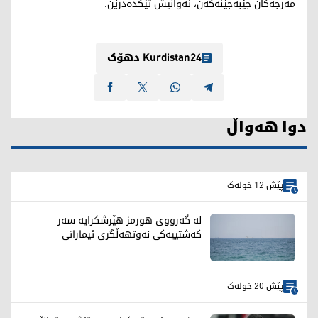
مەرجەکان جێبەجێنەکەن، ئەوانیش تێکدەدرێن.
Kurdistan24 دهۆک
دوا هەواڵ
پێش 12 خولەک
لە گەرووی هورمز هێرشکرایە سەر
کەشتییەکی نەوتهەڵگری ئیماراتی
پێش 20 خولەک