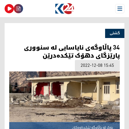
Open Menu
گشتی
34 پاڵاوگەی نایاسایی لە سنووری
پارێزگای دهۆک تێکدەدرێن
2022-12-08 15:45
یەک لە پاڵاوگە تێکدراوەکان