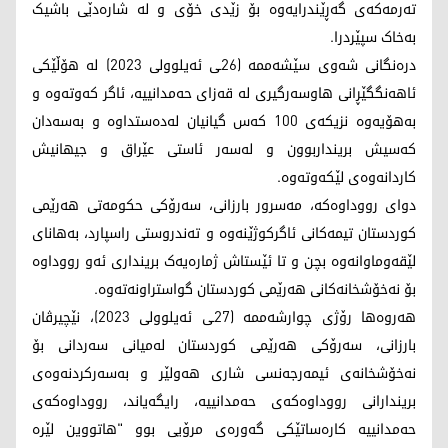
تەرمەکەی گەڕێندرایەوە بۆ زێدی خۆی و لە شارەدێی باشیک
بەخاک سپێردرا.
درەنگانی شه‌وی سێشەممە (26ـی ئەیلوولی 2023) له‌ هۆڵێكی
ئاهه‌نگگێڕانی هاوسه‌رگیری له‌ قه‌زای حه‌مدانییه‌، ئاگر كه‌وته‌وه‌ و
به‌هۆیه‌وه‌ نزیکەی 100 كه‌س گیانیان له‌ده‌ستداوه ‌و به‌سه‌دان
كه‌سیش برینداربوون و له‌سه‌ر ئاستی عێراق و جیهانیش
كاردانه‌وه‌ی لێكه‌وته‌وه‌.
دوای رووداوەکە، مەسرور بارزانی، سەرۆکی حکومەتی هەرێمی
کوردستان تیمەکانی ئاگرکوژێنەوە و تەندروستی راسپارد، بەهانای
لێقەوماوانەوه‌ بچن و تا ئێستاش ژمارەیەک برینداری ئەو رووداوە
بۆ نەخۆشخانەکانی هەرێمی کوردستان گواستراونەتەوە.
هەروەها رۆژی چوارشەممە (27ـی ئەیلوولی 2023)، نێچیرڤان
بارزانی، سەرۆکی هەرێمی کوردستان له‌میانی سه‌ردانی بۆ
نه‌خۆشخانه‌ی ئیمه‌رجه‌نسی شاری هه‌ولێر و به‌سه‌ركردنه‌وه‌ی
بریندارانی رووداوه‌كه‌ی حه‌مدانییه‌، رایگه‌یاند، رووداوه‌كه‌ی
حه‌مدانییه‌ كاره‌ساتێكی گه‌وره‌ی مرۆیی بوو "هاتووین لێره‌