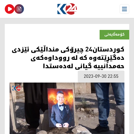
Open Menu
کۆمەڵایەتی
کوردستان24 چیرۆکی منداڵێکی ئێزدی
دەگێڕێتەوە کە لە رووداوەکەی
حەمدانییە گیانی لەدەستدا
2023-09-30 22:55