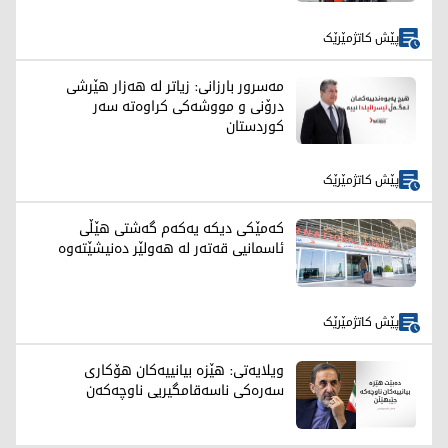
پێش کاتژمێرێک
مەسرور بارزانی: زیاتر لە هەزار هێرشی
درۆنی و مووشەکی کراوەتە سەر
کوردستان
پێش کاتژمێرێک
کەمێکی دیکە یەکەم گەشتی هێڵی
ئاسمانیی قەتەر لە هەولێر دەنیشێتەوە
پێش کاتژمێرێک
ویلایەتی: هێزە بیانییەکان هۆکاری
سەرەکی ناسەقامگیریی ناوچەکەن