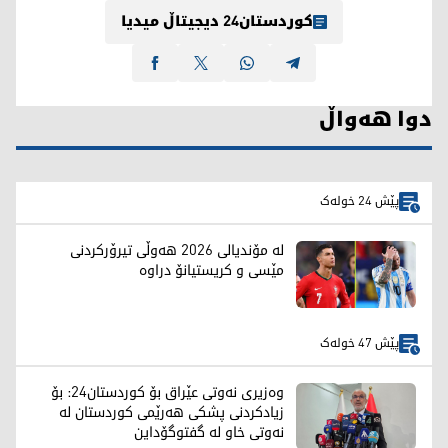
کوردستان24 دیجیتاڵ میدیا
دوا هەواڵ
پێش 24 خولەک
لە مۆندیالی 2026 هەوڵی تیرۆرکردنی
مێسی و کریستیانۆ دراوە
پێش 47 خولەک
وەزیری نەوتی عێراق بۆ کوردستان24: بۆ
زیادکردنی پشکی هەرێمی کوردستان لە
نەوتی خاو لە گفتوگۆداین