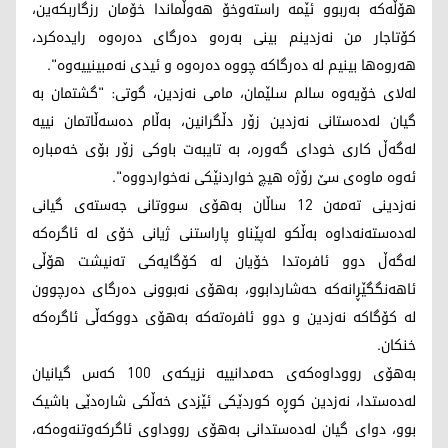
هۆڵەکە بەربوو ئێمە راستەوخۆ هەوڵماندا خۆمان رزگاربکەین،
کۆتاجار من نەزدینم بینی بەرەو دەرگای دەرەوە رایدەکرد،
هەروەها بینیم لە دەرگاکە چووە دەرەوە و ئیدی نەمبینییەوە".
لەلای خۆیەوە سالم سلێمان، مامی نەزدین، گوتی: "گشتمان بە
گیان لەدەستانی نەزدین زۆر دڵگرانین، بەڵام دەسەڵاتمان نییە
لەگەڵ کاری خودای گەورە، بە تایبەت باوکی زۆر بۆی خەمبارە
ئەوە ماوەی سێ رۆژە هیچ خواردنێکی نەخواردووە".
نەزدینی تەمەن 12 ساڵان بەهۆی سووتانی جەستەی گیانی
لەدەستەنەداوە بەڵکو لەپێناو پاراستنی ژیانی خۆی لە ئاگرەکە
لەگەڵ دوو ئافرەتدا خۆیان لە کۆگایەکی تەنیشت هۆڵی
ئاهەنگگێڕانەکە حەشاردابوو، بەهۆی نەبوونی دەرگای دەرچوون
لە کۆگاکە نەزدین و دوو ئافرەتەکە بەهۆی دووکەڵی ئاگرەکە
خنکان.
بەهۆی رووداوەکەی حەمدانییە نزیکەی 100 کەس گیانیان
لەدەستدا، نەزدین کوڕە کوردێکی ئێزدی خەڵکی شارەدێی باشیک
بوو، دوای گیان لەدەستدانی بەهۆی رووداوی ئاگرکەوتنەوەکە،