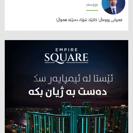
نووسەر
وریا مەعرووف
قەیرانی رووماڵ؛ کاتێک شۆک دەبێتە هەواڵ!