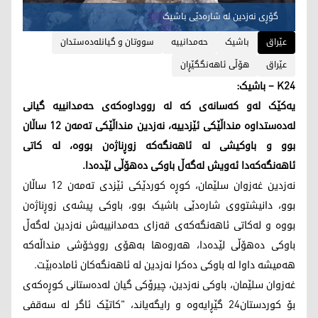
گۆڕی نەزدین لە شارەدێی باشیک
عێراق
باشیک
حەمدانییە
سووتان و گیانله‌ده‌ستدان
عێراق
هۆڵی ئاهەنگگێڕان
K24 – باشیک:
یەکێک لەو کەسانەی کە لە رووداوەکەی حەمدانییە گیانی
لەدەستداوە منداڵێکی ئێزدییە، نەزدین منداڵێکی تەمەن 12 ساڵان
بوو و باوكیشی له‌ ئاهه‌نگه‌کە زوڕناژەن بووه‌، له‌ كاتی
ئاهه‌نگه‌كه‌دا ئەویش لەگەڵ باوکی دەهۆڵی لێدەدا.
نەزدین غەزوان سلێمان، کوڕە کوردێکی ئێزدی تەمەن 12 ساڵان
بوو، دانیشتووی شارەدێی باشیک بوو، باوکی پیشەی زوڕناژەن
بووە و لەکاتی ئاهەنگەکەی قەزای حەمدانییەش نەزدین لەگەڵ
باوکی دەهۆڵی لێدەدا، هەروەها بەهۆی رووخۆشی منداڵەكه‌
هەمیشە داوا لە باوکی دەکرا نه‌زدین له‌ ئاهه‌نگه‌كان ئاماده‌بێت.
غەزوان سلێمان، باوکی نەزدین، چیرۆکی گیان لەدەستانی کوڕەکەی
بۆ کوردستان24 گێڕایەوە و رایگەیاند، "کاتێک ئاگر لە سەقفی