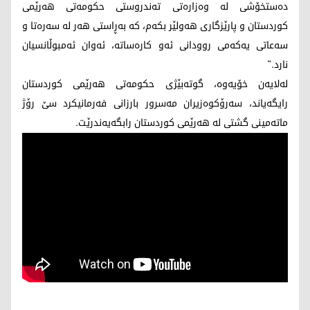
ده‌ستخۆشی له‌ وه‌زاره‌تی ته‌ندروستی حكومه‌تی هه‌رێمی
كوردستان و پارێزگاری هه‌ولێر بكه‌م، كه‌ به‌ڕاستی هه‌ر له‌ سه‌ره‌تا و
سه‌عاتی یه‌كه‌می روودانی ئه‌و كاره‌ساته‌، ئه‌وان ئه‌مبوڵانسیان
نارد."
لەلایەن خۆیەوە، گوته‌بێژی حكومه‌تی هه‌رێمی كوردستان
رایگەیاند، سەرۆکوەزیران مەسرور بارزانی فەرمانیکرد سێ رۆژ
ماتەمینی گشتی لە هەرێمی کوردستان رابگەیه‌ندرێت.