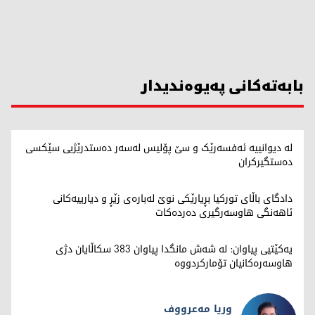
بابەتەکانی پەیوەندیدار
لە دیوانییە ئەفسەرێک و سێ پۆلیس لەسەر دەستدرێژیی سێکسی
دەستگیرکران
دادگای باڵای تورکیا بڕیارێکی نوێ لەبارەی زێڕ و دیارییەکانی
ئاهەنگی هاوسەرگیری دەردەکات
یەکێتیی پیاوان: لە شەش مانگدا پیاوان 383 سکاڵایان دژی
هاوسەرەکانیان تۆمارکردووە
وریا مەعرووف